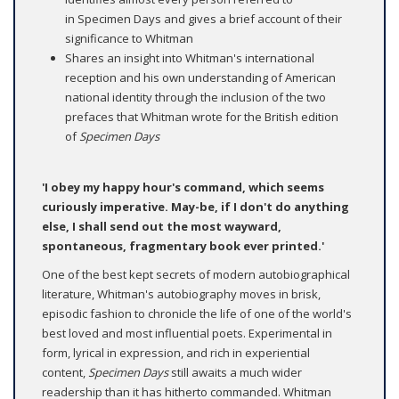
in Specimen Days and gives a brief account of their
significance to Whitman
Shares an insight into Whitman's international
reception and his own understanding of American
national identity through the inclusion of the two
prefaces that Whitman wrote for the British edition
of
Specimen Days
'I obey my happy hour's command, which seems
curiously imperative. May-be, if I don't do anything
else, I shall send out the most wayward,
spontaneous, fragmentary book ever printed.'
One of the best kept secrets of modern autobiographical
literature, Whitman's autobiography moves in brisk,
episodic fashion to chronicle the life of one of the world's
best loved and most influential poets. Experimental in
form, lyrical in expression, and rich in experiential
content,
Specimen Days
still awaits a much wider
readership than it has hitherto commanded. Whitman