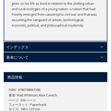
gives us his life as lived in relation to the shifting urban
and rural ecologies of a young nation -a nation that had
freshly emerged from catastrophic civil war and that was
assuming the vanguard of artistic, technological,
economic, political, and philosophical modernity.
インデックス
著者について
商品情報
ISBN : 9780198861386
著者:
Walt Whitman; Max Cavitch
ページ
336 ページ
フォーマット
Paperback
サイズ
196 x 129 mm