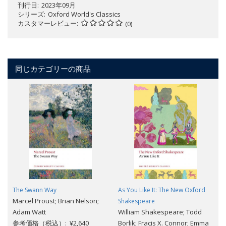
刊行日
2023年09月
シリーズ
Oxford World's Classics
カスタマーレビュー
(0)
同じカテゴリーの商品
The Swann Way
As You Like It: The New Oxford
Marcel Proust; Brian Nelson;
Shakespeare
Adam Watt
William Shakespeare; Todd
参考価格（税込）: ¥2,640
Borlik; Fracis X. Connor; Emma