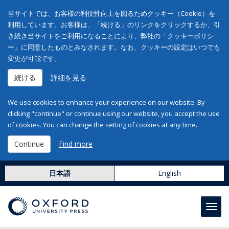
当サイトでは、お客様の利便性向上を図るためクッキー（Cookie）を
利用しています。お客様は、「続ける」のリンクをクリックするか、引
き続き当サイトをご利用になることにより、弊社の「クッキーポリシ
ー」に同意したものとみなされます。なお、クッキーの設定はいつでも
変更が可能です。
続ける
詳細を見る
We use cookies to enhance your experience on our website. By
clicking "continue" or continue using our website, you accept the use
of cookies. You can change the setting of cookies at any time.
Continue
Find more
日本語
English
Toggl
navig