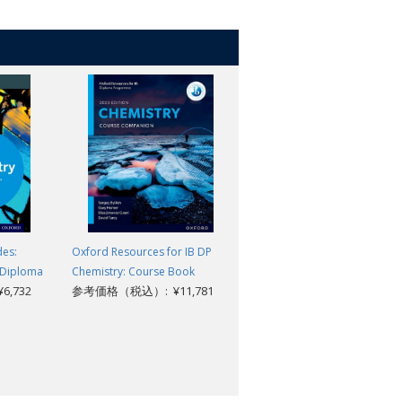
des:
Oxford Resources for IB DP
IB Visual Arts Course Book
Jayson Paterson, Simon
B Diploma
Chemistry: Course Book
,732
参考価格（税込）: ¥11,781
Poppy, and Andrew
Vaughan
参考価格（税込）: ¥7,722