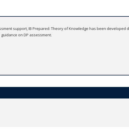
essment support, IB Prepared: Theory of Knowledge has been developed dire
ve guidance on DP assessment.
nd facilitate more effective exam preparation via concise summaries of c
assessment requirements with clear explanations of each component, pa
th strategic tips, highlighted common errors and annotated sample answe
 exam-style questions and practice papers, with accompanying answers an
s available in print (9781382016711) or online (9781382016742)