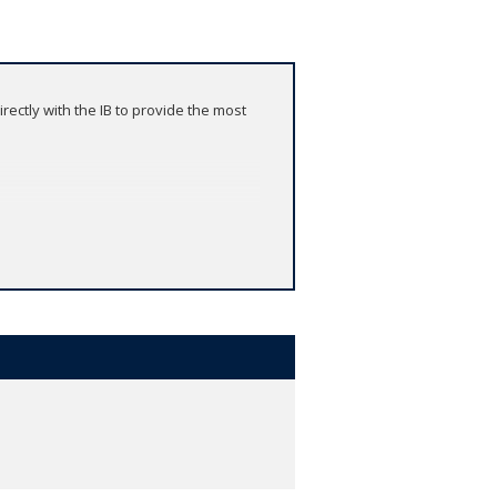
ctly with the IB to provide the most
ourse content and revision materials
st paper material and model answers
rs
d worked solutions