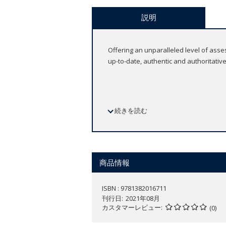
説明
Offering an unparalleled level of ass
up-to-date, authentic and authoritati
続きを読む
Features
Print book
Consolidate essential knowledge a
Ensure that learners understand 
商品情報
Maximize assessment potential wi
Build students' confidence using
IB Prepared: Theory of Knowledge i
ISBN : 9781382016711
刊行日
2021年08月
カスタマーレビュー
(0)