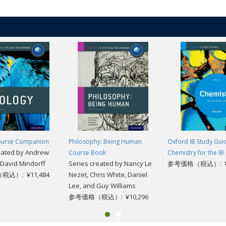
ourse Companion
Philosophy: Being Human
Oxford IB Study Gui
eated by Andrew
Course Book
Chemistry for the I
 David Mindorff
Series created by Nancy Le
参考価格（税込）: ¥6
込）: ¥11,484
Nezet, Chris White, Daniel
Lee, and Guy Williams
参考価格（税込）: ¥10,296