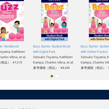
ter: Workbook
Buzz: Starter: Student Book
Buzz: Starter: Stude
Toyama, Kathleen
with Digital Pack
with Online Practice
rles Vilina, et al.
Setsuko Toyama, Kathleen
Setsuko Toyama, K
込）: ¥1,573
Kampa, Charles Vilina, et al.
Kampa, Charles Vilin
参考価格（税込）: ¥4,345
参考価格（税込）: ¥2