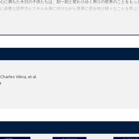
心に満ちた今日の子供たちは、刻一刻と変わりゆく周りの世界のことをもっと知
に必要な語学力とスキルを身に付けながら世界に目を向け様々なことを学ぶ
富な演習で英語の素地を養います。
 Cultureのレッスンでは、魅力満載の動画を活用しながら海外の生活について学びます。
ーリーを通してマナーやライフスキルについて学習します。
子供たちが自信を持ってコミュニケーションを図りコラボレーション力を向上で
画やアニメが、生き生きと楽しく記憶に残る語彙・文法学習を実現します。
課題とプロジェクトにはダウンロードして利用できるワークシートを完備。創造
ーバルスキルを育みます。
arles Vilina, et al.
べるよう、各ユニットにはアニメ形式のお話が掲載されています。お話を通
a
」のアクティビティを通して感情への気づきや理解を促し、ウェルビーイング（健全性）
て異文化理解を図りながら世界について学び、地球の一員として必要なグロ
指導や学習に必要なツールが集約されたデジタル教材のハブサイトです。