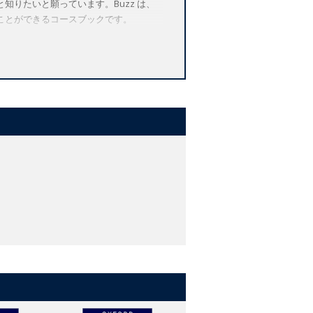
りたいと願っています。Buzz は、
ことができるコースブックです。
Think, Feel and Growのセク
きるよう促します。
力、批判的思考力、コミュニケーション
して生活に必要な決まり事や価値観など
の感性を養います。
ーバルスキルを養います。