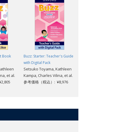
nt Book
Buzz: Starter: Teacher's Guide
Buzz: Starter: Workbook
Setsuko Toyama, Kathleen
with Digital Pack
athleen
Setsuko Toyama, Kathleen
Kampa, Charles Vilina, et al.
a, et al.
Kampa, Charles Vilina, et al.
参考価格（税込）: ¥1,573
,805
参考価格（税込）: ¥8,976