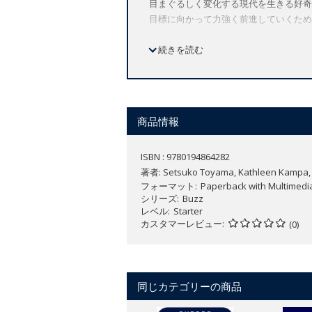
目まぐるしく変化する現代を生きる好奇
目標に向かって力強く前進していくため
文法と語彙を包括的に学ぶシラバスと豊
続きを読む
各ユニットに用意されているSkills and
ションでは、アニメーション動画のスト
Team Upのアクティビティでは、
特長
商品情報
カラフルなイラスト、ユニークな動
各レッスンの「Team Up」の
ISBN : 9780194864282
力、コラボレーション力などのグロ
著者:
Setsuko Toyama, Kathleen Kampa, Ch
意味のある文脈で言葉やテーマを学
フォーマット
Paperback with Multimedi
を身に付けます。
シリーズ
Buzz
「Think, Feel, Grow
レベル
Starter
カスタマーレビュー
興味を引くようなお話や動画を通し
(0)
Oxford English Hubは
【コースの特徴】
同じカテゴリーの商品
アメリカ英語
全7レベル（レベル starter～6）