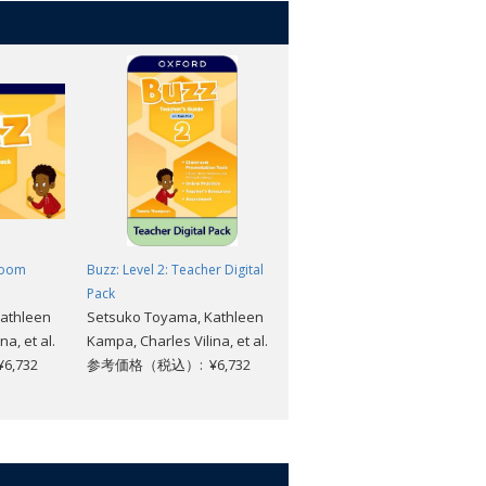
sroom
Buzz: Level 2: Teacher Digital
Buzz: Level 2: Classroom
Pack
Resource Pack
athleen
Setsuko Toyama, Kathleen
Setsuko Toyama, Kathleen
a, et al.
Kampa, Charles Vilina, et al.
Kampa, Charles Vilina, et al.
,732
参考価格（税込）: ¥6,732
参考価格（税込）: ¥6,732