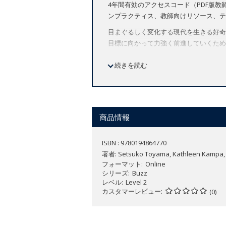
4年間有効のアクセスコード（PDF版教師向
ンプラクティス、教師向けリソース、テ
目まぐるしく変化する現代を生きる好奇
目標に向かって力強く前進していくため
文法と語彙を包括的に学ぶシラバスと豊
続きを読む
各ユニットに用意されているSkills and
ションでは、アニメーション動画のスト
Team Upのアクティビティでは、
特長
商品情報
カラフルなイラスト、ユニークな動
各レッスンの「Team Up」の
ISBN : 9780194864770
力、コラボレーション力などのグロ
著者:
Setsuko Toyama, Kathleen Kampa, Ch
意味のある文脈で言葉やテーマを学
フォーマット
Online
を身に付けます。
シリーズ
Buzz
「Think, Feel, Grow
レベル
Level 2
カスタマーレビュー
興味を引くようなお話や動画を通し
(0)
Oxford English Hubは
【コースの特徴】