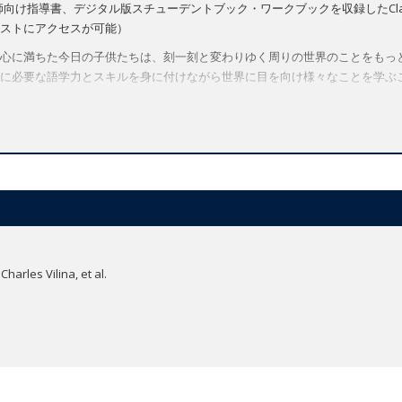
け指導書、デジタル版スチューデントブック・ワークブックを収録したClassroom 
ストにアクセスが可能）
心に満ちた今日の子供たちは、刻一刻と変わりゆく周りの世界のことをもっと知
に必要な語学力とスキルを身に付けながら世界に目を向け様々なことを学ぶ
富な演習で英語の素地を養います。
 Cultureのレッスンでは、魅力満載の動画を活用しながら海外の生活について学びます。
ーリーを通してマナーやライフスキルについて学習します。
子供たちが自信を持ってコミュニケーションを図りコラボレーション力を向上で
画やアニメが、生き生きと楽しく記憶に残る語彙・文法学習を実現します。
課題とプロジェクトにはダウンロードして利用できるワークシートを完備。創造
ーバルスキルを育みます。
arles Vilina, et al.
べるよう、各ユニットにはアニメ形式のお話が掲載されています。お話を通
」のアクティビティを通して感情への気づきや理解を促し、ウェルビーイング（健全性）
て異文化理解を図りながら世界について学び、地球の一員として必要なグロ
指導や学習に必要なツールが集約されたデジタル教材のハブサイトです。