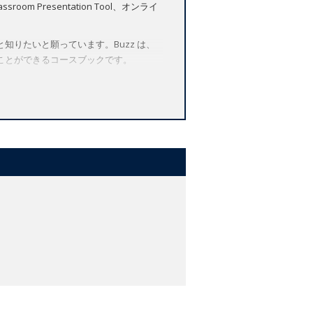
Presentation Tool、オンライ
りたいと願っています。Buzz は、
ことができるコースブックです。
Think, Feel and Growのセク
きるよう促します。
力、批判的思考力、コミュニケーション
して生活に必要な決まり事や価値観など
の感性を養います。
ーバルスキルを養います。