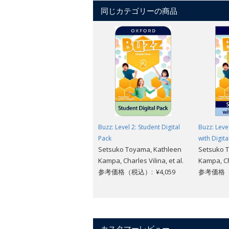
同じカテゴリーの商品
アメリカ英語
全7レベル（レベル starter～6）
無料サンプルは
こちら
。
Buzz: Level 2: Student Digital
Buzz: Leve
Pack
with Digita
Setsuko Toyama, Kathleen
Setsuko 
Kampa, Charles Vilina, et al.
Kampa, Cha
参考価格（税込）: ¥4,059
参考価格（税
カスタマーレビュー