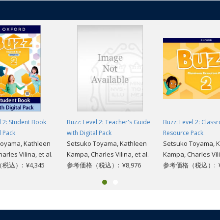
l 2: Student Book
Buzz: Level 2: Teacher's Guide
Buzz: Level 2: Clas
l Pack
with Digital Pack
Resource Pack
Toyama, Kathleen
Setsuko Toyama, Kathleen
Setsuko Toyama, K
rles Vilina, et al.
Kampa, Charles Vilina, et al.
Kampa, Charles Vilin
込）: ¥4,345
参考価格（税込）: ¥8,976
参考価格（税込）: ¥6