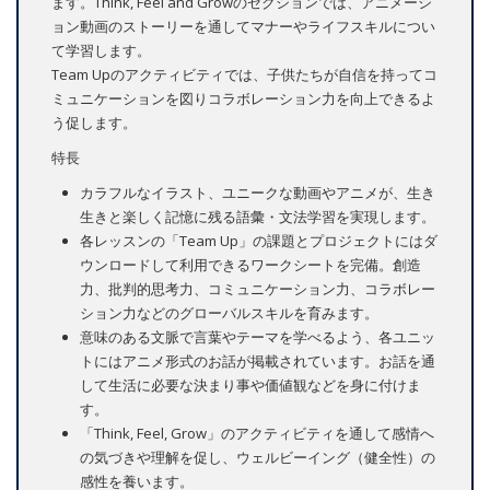
ます。Think, Feel and Growのセクションでは、アニメーシ
ョン動画のストーリーを通してマナーやライフスキルについ
て学習します。
Team Upのアクティビティでは、子供たちが自信を持ってコ
ミュニケーションを図りコラボレーション力を向上できるよ
う促します。
特長
カラフルなイラスト、ユニークな動画やアニメが、生き
生きと楽しく記憶に残る語彙・文法学習を実現します。
各レッスンの「Team Up」の課題とプロジェクトにはダ
ウンロードして利用できるワークシートを完備。創造
力、批判的思考力、コミュニケーション力、コラボレー
ション力などのグローバルスキルを育みます。
意味のある文脈で言葉やテーマを学べるよう、各ユニッ
トにはアニメ形式のお話が掲載されています。お話を通
して生活に必要な決まり事や価値観などを身に付けま
す。
「Think, Feel, Grow」のアクティビティを通して感情へ
の気づきや理解を促し、ウェルビーイング（健全性）の
感性を養います。