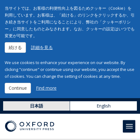
当サイトでは、お客様の利便性向上を図るためクッキー（Cookie）を
利用しています。お客様は、「続ける」のリンクをクリックするか、引
き続き当サイトをご利用になることにより、弊社の「クッキーポリシ
ー」に同意したものとみなされます。なお、クッキーの設定はいつでも
変更が可能です。
続ける
詳細を見る
We use cookies to enhance your experience on our website. By
clicking "continue" or continue using our website, you accept the use
of cookies. You can change the setting of cookies at any time.
Continue
Find more
日本語
English
Toggl
navig