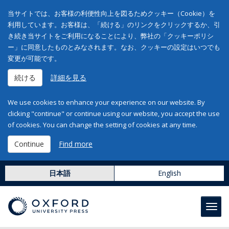
当サイトでは、お客様の利便性向上を図るためクッキー（Cookie）を
利用しています。お客様は、「続ける」のリンクをクリックするか、引
き続き当サイトをご利用になることにより、弊社の「クッキーポリシ
ー」に同意したものとみなされます。なお、クッキーの設定はいつでも
変更が可能です。
続ける
詳細を見る
We use cookies to enhance your experience on our website. By
clicking "continue" or continue using our website, you accept the use
of cookies. You can change the setting of cookies at any time.
Continue
Find more
日本語
English
Toggl
navig