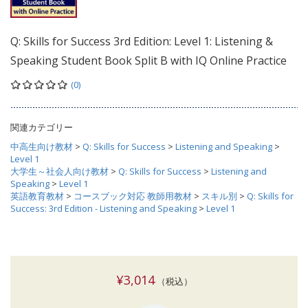
Q: Skills for Success 3rd Edition: Level 1: Listening &
Speaking Student Book Split B with IQ Online Practice
(0)
関連カテゴリー
中高生向け教材
>
Q: Skills for Success
>
Listening and Speaking
>
Level 1
大学生～社会人向け教材
>
Q: Skills for Success
>
Listening and
Speaking
>
Level 1
英語教育教材
>
コースブック対応 教師用教材
>
スキル別
>
Q: Skills for
Success: 3rd Edition - Listening and Speaking
>
Level 1
¥3,014
（税込）