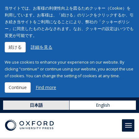
当サイトでは、お客様の利便性向上を図るためクッキー（Cookie）を
利用しています。お客様は、「続ける」のリンクをクリックするか、引
き続き当サイトをご利用になることにより、弊社の「クッキーポリシ
ー」に同意したものとみなされます。なお、クッキーの設定はいつでも
変更が可能です。
続ける
詳細を見る
We use cookies to enhance your experience on our website. By
clicking "continue" or continue using our website, you accept the use
of cookies. You can change the setting of cookies at any time.
Continue
Find more
日本語
English
Toggl
navig