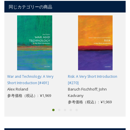
同じカテゴリーの商品
War and Technology: A Very
Risk: A Very Short Introduction
Short Introduction [#491]
[#270]
Alex Roland
Baruch Fischhoff; John
参考価格（税込）: ¥1,969
Kadvany
参考価格（税込）: ¥1,969