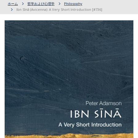
ホーム
哲学および心理学
Philosophy
Ibn Sīnā (Avicenna): A Very Short Introduction [#736]