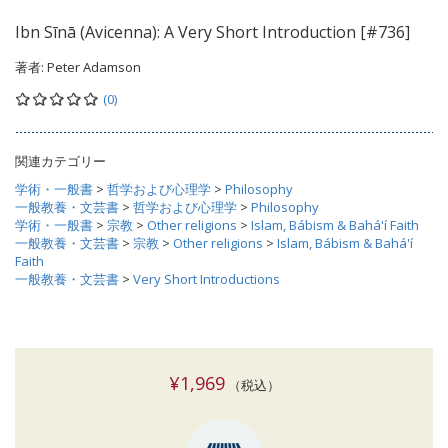
Ibn Sīnā (Avicenna): A Very Short Introduction [#736]
著者:
Peter Adamson
(0)
関連カテゴリー
学術・一般書
>
哲学および心理学
>
Philosophy
一般教養・文芸書
>
哲学および心理学
>
Philosophy
学術・一般書
>
宗教
>
Other religions
>
Islam, Bábism & Bahá'í Faith
一般教養・文芸書
>
宗教
>
Other religions
>
Islam, Bábism & Bahá'í
Faith
一般教養・文芸書
>
Very Short Introductions
¥1,969
（税込）