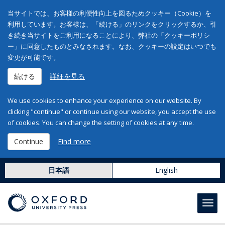
当サイトでは、お客様の利便性向上を図るためクッキー（Cookie）を
利用しています。お客様は、「続ける」のリンクをクリックするか、引
き続き当サイトをご利用になることにより、弊社の「クッキーポリシ
ー」に同意したものとみなされます。なお、クッキーの設定はいつでも
変更が可能です。
続ける
詳細を見る
We use cookies to enhance your experience on our website. By
clicking "continue" or continue using our website, you accept the use
of cookies. You can change the setting of cookies at any time.
Continue
Find more
日本語
English
Toggl
navig