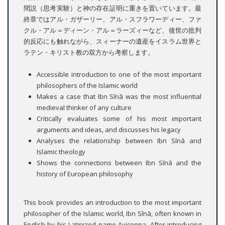
間説（思考実験）と神の存在証明に重きを置いています。最
終章ではアル・ガザーリー、アル・スフラワーディー、ファ
クル・アル＝ディーン・アル＝ラーズィーなど、後世の批判
的反応にも触れながら、スィーナーの遺産をイスラム世界と
ラテン・キリスト教の双方から考察します。
Accessible introduction to one of the most important
philosophers of the Islamic world
Makes a case that Ibn Sīnā was the most influential
medieval thinker of any culture
Critically evaluates some of his most important
arguments and ideas, and discusses his legacy
Analyses the relationship between Ibn Sīnā and
Islamic theology
Shows the connections between Ibn Sīnā and the
history of European philosophy
This book provides an introduction to the most important
philosopher of the Islamic world, Ibn Sīnā, often known in
English by his Latinized name Avicenna. After introducing