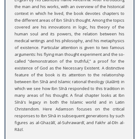
the man and his works, with an overview of the historical
context in which he lived, the book devotes chapters to
the different areas of Ibn Sīnā's thought. Among the topics
covered are his innovations in logic, his theory of the
human soul and its powers, the relation between his
medical writings and his philosophy, and his metaphysics
of existence. Particular attention is given to two famous
arguments: his flying man thought experiment and the so-
called “demonstration of the truthful,” a proof for the
existence of God as the Necessary Existent. A distinctive
feature of the book is its attention to the relationship
between Ibn Sīnā and Islamic rational theology (
kalām
): in
which we see how Ibn Sīnā responded to this tradition in
many areas of his thought. A final chapter looks at Ibn
Sīnā's legacy in both the Islamic world and in Latin
Christendom. Here Adamson focuses on the critical
responses to Ibn Sīnā in subsequent generations by such
figures as al-Ghazālī, al-Suhrawardī, and Fakhr al-Dīn al-
Rāzī.