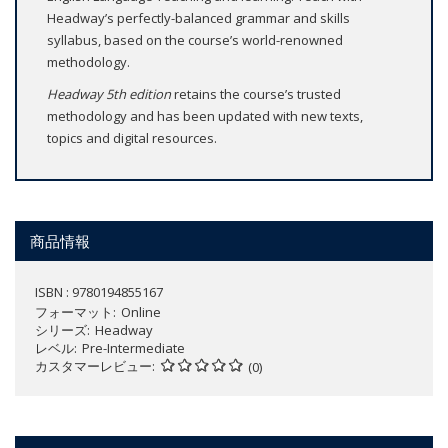
Headway’s perfectly-balanced grammar and skills
syllabus, based on the course’s world-renowned
methodology.
Headway 5th edition
retains the course’s trusted
methodology and has been updated with new texts,
topics and digital resources.
商品情報
ISBN : 9780194855167
フォーマット
Online
シリーズ
Headway
レベル
Pre-Intermediate
カスタマーレビュー
(0)