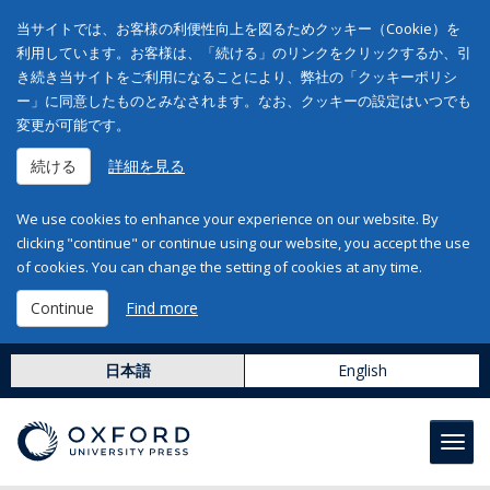
当サイトでは、お客様の利便性向上を図るためクッキー（Cookie）を
利用しています。お客様は、「続ける」のリンクをクリックするか、引
き続き当サイトをご利用になることにより、弊社の「クッキーポリシ
ー」に同意したものとみなされます。なお、クッキーの設定はいつでも
変更が可能です。
続ける
詳細を見る
We use cookies to enhance your experience on our website. By
clicking "continue" or continue using our website, you accept the use
of cookies. You can change the setting of cookies at any time.
Continue
Find more
日本語
English
Toggl
navig