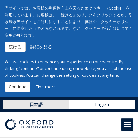
当サイトでは、お客様の利便性向上を図るためクッキー（Cookie）を
利用しています。お客様は、「続ける」のリンクをクリックするか、引
き続き当サイトをご利用になることにより、弊社の「クッキーポリシ
ー」に同意したものとみなされます。なお、クッキーの設定はいつでも
変更が可能です。
続ける
詳細を見る
We use cookies to enhance your experience on our website. By
clicking "continue" or continue using our website, you accept the use
of cookies. You can change the setting of cookies at any time.
Continue
Find more
日本語
English
Toggl
navig