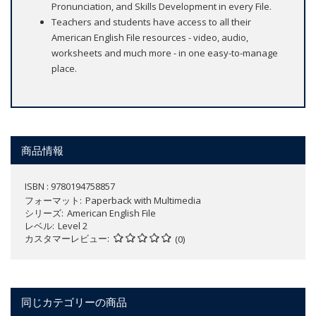
Pronunciation, and Skills Development in every File.
Teachers and students have access to all their
American English File resources - video, audio,
worksheets and much more - in one easy-to-manage
place.
商品情報
ISBN : 9780194758857
フォーマット
Paperback with Multimedia
シリーズ
American English File
レベル
Level 2
カスタマーレビュー
(0)
同じカテゴリーの商品