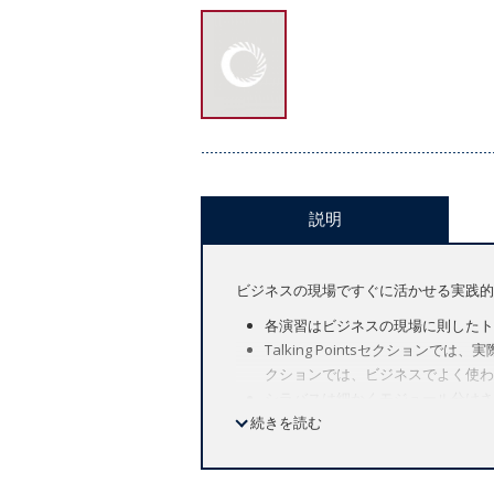
説明
ビジネスの現場ですぐに活かせる実践的
各演習はビジネスの現場に則したト
Talking Pointsセクション
クションでは、ビジネスでよく使わ
シラバスは細かくモジュール分けさ
続きを読む
ダウンロード可能なワークシートや
【コースの特徴】