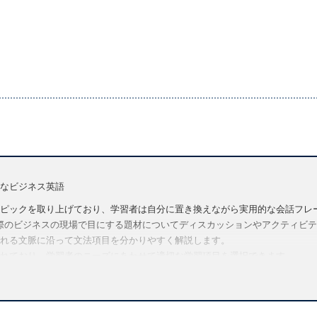
なビジネス英語
ピックを取り上げており、学習者は自分に置き換えながら実用的な会話フレ
では、実際のビジネスの現場で目にする題材についてディスカッションやアクティビティを行
れる文脈に沿って文法項目を分かりやすく解説します。
れており、学習者のニーズにあわせて適切な学習項目を選択できます。
ビデオ、音声など、授業をより充実させる使い勝手の良い教師向けリソース