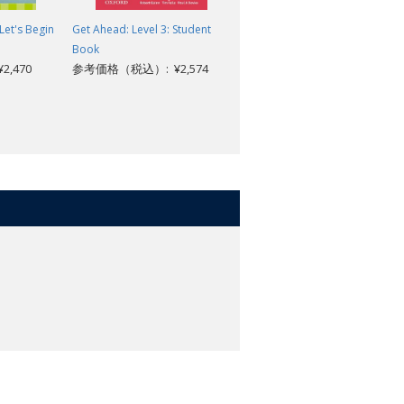
 Let's Begin
Get Ahead: Level 3: Student
Business Result 2nd Edition:
Book
Advanced: Student Book with
,470
参考価格（税込）: ¥2,574
Online Practice Pack
参考価格（税込）: ¥4,785