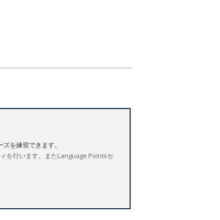
ーズを練習できます。
います。またLanguage Pointsセ
をご用意しています。