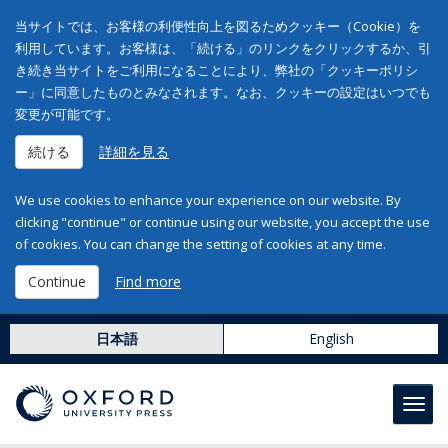
当サイトでは、お客様の利便性向上を図るためクッキー（Cookie）を
利用しています。お客様は、「続ける」のリンクをクリックするか、引
き続き当サイトをご利用になることにより、弊社の「クッキーポリシ
ー」に同意したものとみなされます。なお、クッキーの設定はいつでも
変更が可能です。
続ける
詳細を見る
We use cookies to enhance your experience on our website. By
clicking "continue" or continue using our website, you accept the use
of cookies. You can change the setting of cookies at any time.
Continue
Find more
日本語
English
Toggl
navig