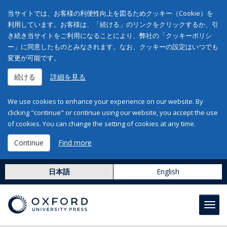
当サイトでは、お客様の利便性向上を図るためクッキー（Cookie）を
利用しています。お客様は、「続ける」のリンクをクリックするか、引
き続き当サイトをご利用になることにより、弊社の「クッキーポリシ
ー」に同意したものとみなされます。なお、クッキーの設定はいつでも
変更が可能です。
続ける
詳細を見る
We use cookies to enhance your experience on our website. By
clicking "continue" or continue using our website, you accept the use
of cookies. You can change the setting of cookies at any time.
Continue
Find more
日本語
English
Toggl
navig