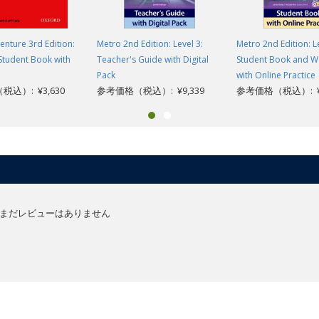
enture 3rd Edition:
Metro 2nd Edition: Level 3:
Metro 2nd Edition: Le
Student Book with
Teacher's Guide with Digital
Student Book and 
Pack
with Online Practice
込）: ¥3,630
参考価格（税込）: ¥9,339
参考価格（税込）: ¥3
まだレビューはありません