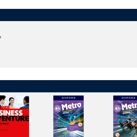
ew.pagetiger.com/lets-go-5e-brochure
a