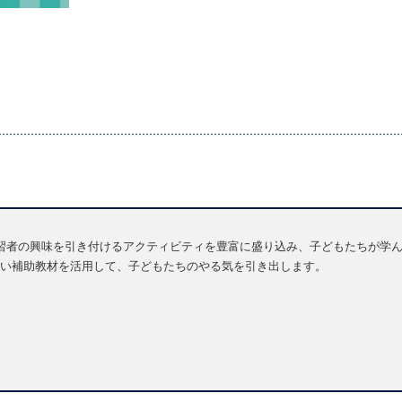
を与え学習者の興味を引き付けるアクティビティを豊富に盛り込み、子どもたちが
い補助教材を活用して、子どもたちのやる気を引き出します。
6）
「Online Practice」が付属。この補助教材は、家庭学習に役立ち、
ン・システムです。