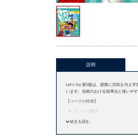
説明
Let's Go 第5版は、授業に活気
います。信頼のおける指導法と使いやす
【コースの特徴】
アメリカ英語
全8レベル（Let's Begin 1～レベル
続きを読む
ワークブックには、オンライン学習システム
教師の双方向から便利に使えるオンライ