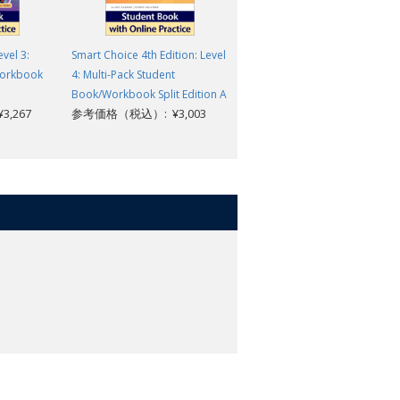
vel 3:
Smart Choice 4th Edition: Level
Smart Choice 4th Edition: Leve
Workbook
4: Multi-Pack Student
4: Student Book with Online
Book/Workbook Split Edition A
Practice
,267
参考価格（税込）: ¥3,003
参考価格（税込）: ¥3,652