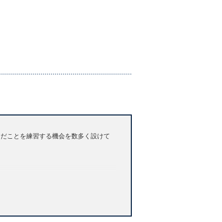
学んだことを練習する機会を数多く設けて
宿題の出題など学習管理もできる、学習者と