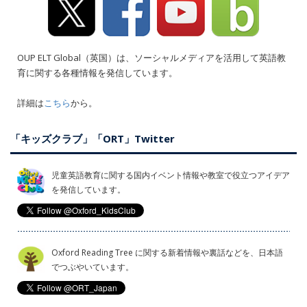
OUP ELT Global（英国）は、ソーシャルメディアを活用して英語教
育に関する各種情報を発信しています。
詳細は
こちら
から。
「キッズクラブ」「ORT」Twitter
児童英語教育に関する国内イベント情報や教室で役立つアイデア
を発信しています。
Oxford Reading Tree に関する新着情報や裏話などを、日本語
でつぶやいています。