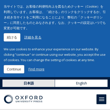
当サイトでは、お客様の利便性向上を図るためクッキー（Cookie）を
利用しています。お客様は、「続ける」のリンクをクリックするか、引
き続き当サイトをご利用になることにより、弊社の「クッキーポリシ
ー」に同意したものとみなされます。なお、クッキーの設定はいつでも
変更が可能です。
続ける
詳細を見る
We use cookies to enhance your experience on our website. By
clicking "continue" or continue using our website, you accept the use
of cookies. You can change the setting of cookies at any time.
Continue
Find more
日本語
English
Toggl
navig