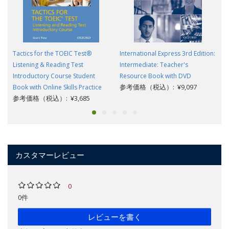
Tactics for the TOEIC Test®
International Express 3rd Edition:
Listening & Reading Test
Intermediate: Teacher's
Introductory Course Student
Resource Book with DVD
参考価格（税込）: ¥9,097
Book with Online Skills Practice
参考価格（税込）: ¥3,685
カスタマーレビュー
0
0件
レビューを書く