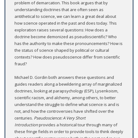
problem of demarcation. This book argues that by
understanding doctrines that are often seen as
antithetical to science, we can learn a great deal about
how science operated in the past and does today. This
exploration raises several questions: How does a
doctrine become demonized as pseudoscientific? Who
has the authority to make these pronouncements? How is
the status of science shaped by political or cultural
contexts? How does pseudoscience differ from scientific
fraud?
Michael D. Gordin both answers these questions and
guides readers along a bewildering array of marginalized
doctrines, looking at parapsychology (ESP), Lysenkoism,
scientific racism, and alchemy, among others, to better
understand the struggle to define what science is and is
not, and how the controversies have shifted over the
centuries.
Pseudoscience: A Very Short
Introduction
provides a historical tour through many of
these fringe fields in order to provide tools to think deeply