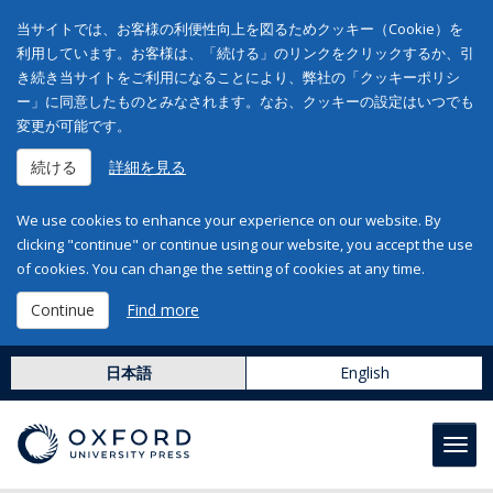
当サイトでは、お客様の利便性向上を図るためクッキー（Cookie）を
利用しています。お客様は、「続ける」のリンクをクリックするか、引
き続き当サイトをご利用になることにより、弊社の「クッキーポリシ
ー」に同意したものとみなされます。なお、クッキーの設定はいつでも
変更が可能です。
続ける
詳細を見る
We use cookies to enhance your experience on our website. By
clicking "continue" or continue using our website, you accept the use
of cookies. You can change the setting of cookies at any time.
Continue
Find more
日本語
English
Toggl
navig