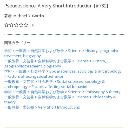
Pseudoscience: A Very Short Introduction [#732]
著者:
Michael D. Gordin
(0)
関連カテゴリー
学術・一般書
>
自然科学および数学
>
Science
>
History, geographic
treatment, biography
一般教養・文芸書
>
自然科学および数学
>
Science
>
History,
geographic treatment, biography
学術・一般書
>
社会科学
>
Social sciences, sociology & anthropology
>
Factors affecting social behavior
一般教養・文芸書
>
社会科学
>
Social sciences, sociology &
anthropology
>
Factors affecting social behavior
学術・一般書
>
自然科学および数学
>
Science
>
Philosophy & theory
一般教養・文芸書
>
自然科学および数学
>
Science
>
Philosophy &
theory
一般教養・文芸書
>
Very Short Introductions