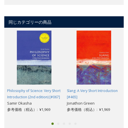
同じカテゴリーの商品
Philosophy of Science: Very Short
Slang: A Very Short Introduction
Introduction (2nd edition) [#067]
[#465]
Samir Okasha
Jonathon Green
参考価格（税込）: ¥1,969
参考価格（税込）: ¥1,969