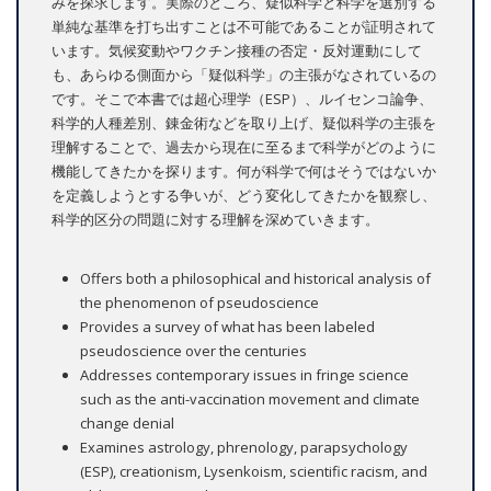
みを探求します。実際のところ、疑似科学と科学を選別する
単純な基準を打ち出すことは不可能であることが証明されて
います。気候変動やワクチン接種の否定・反対運動にして
も、あらゆる側面から「疑似科学」の主張がなされているの
です。そこで本書では超心理学（ESP）、ルイセンコ論争、
科学的人種差別、錬金術などを取り上げ、疑似科学の主張を
理解することで、過去から現在に至るまで科学がどのように
機能してきたかを探ります。何が科学で何はそうではないか
を定義しようとする争いが、どう変化してきたかを観察し、
科学的区分の問題に対する理解を深めていきます。
Offers both a philosophical and historical analysis of
the phenomenon of pseudoscience
Provides a survey of what has been labeled
pseudoscience over the centuries
Addresses contemporary issues in fringe science
such as the anti-vaccination movement and climate
change denial
Examines astrology, phrenology, parapsychology
(ESP), creationism, Lysenkoism, scientific racism, and