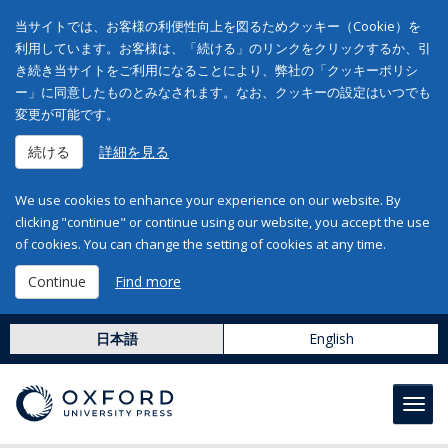
当サイトでは、お客様の利便性向上を図るためクッキー（Cookie）を
利用しています。お客様は、「続ける」のリンクをクリックするか、引
き続き当サイトをご利用になることにより、弊社の「クッキーポリシ
ー」に同意したものとみなされます。なお、クッキーの設定はいつでも
変更が可能です。
続ける
詳細を見る
We use cookies to enhance your experience on our website. By
clicking "continue" or continue using our website, you accept the use
of cookies. You can change the setting of cookies at any time.
Continue
Find more
日本語
English
Toggl
navig