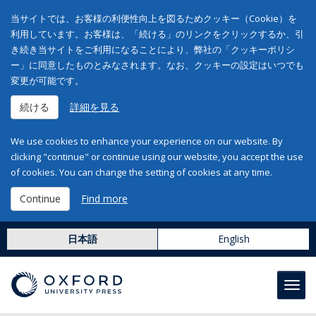
当サイトでは、お客様の利便性向上を図るためクッキー（Cookie）を
利用しています。お客様は、「続ける」のリンクをクリックするか、引
き続き当サイトをご利用になることにより、弊社の「クッキーポリシ
ー」に同意したものとみなされます。なお、クッキーの設定はいつでも
変更が可能です。
続ける
詳細を見る
We use cookies to enhance your experience on our website. By
clicking "continue" or continue using our website, you accept the use
of cookies. You can change the setting of cookies at any time.
Continue
Find more
日本語
English
Toggl
navig