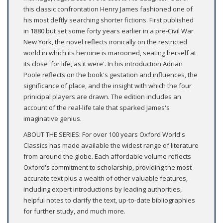
this classic confrontation Henry James fashioned one of
his most deftly searching shorter fictions. First published
in 1880 but set some forty years earlier in a pre-Civil War
New York, the novel reflects ironically on the restricted
world in which its heroine is marooned, seating herself at
its close 'for life, as it were'. In his introduction Adrian
Poole reflects on the book's gestation and influences, the
significance of place, and the insight with which the four
prinicipal players are drawn. The edition includes an
account of the real-life tale that sparked James's
imaginative genius.
ABOUT THE SERIES: For over 100 years Oxford World's
Classics has made available the widest range of literature
from around the globe. Each affordable volume reflects
Oxford's commitment to scholarship, providing the most
accurate text plus a wealth of other valuable features,
including expert introductions by leading authorities,
helpful notes to clarify the text, up-to-date bibliographies
for further study, and much more.