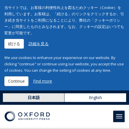
当サイトでは、お客様の利便性向上を図るためクッキー（Cookie）を
利用しています。お客様は、「続ける」のリンクをクリックするか、引
き続き当サイトをご利用になることにより、弊社の「クッキーポリシ
ー」に同意したものとみなされます。なお、クッキーの設定はいつでも
変更が可能です。
続ける
詳細を見る
We use cookies to enhance your experience on our website. By
clicking "continue" or continue using our website, you accept the use
of cookies. You can change the setting of cookies at any time.
Continue
Find more
日本語
English
Toggl
navig