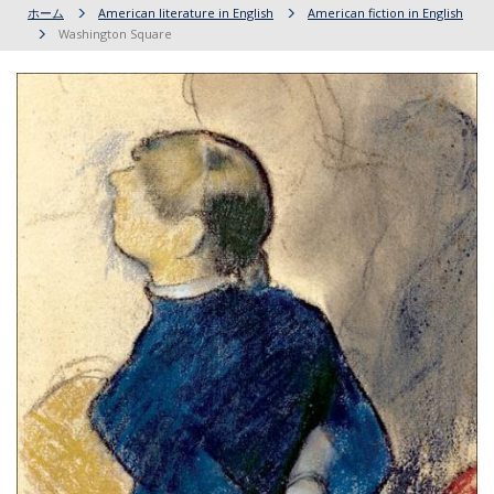
ホーム
American literature in English
American fiction in English
Washington Square