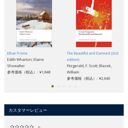
Ethan Frome
The Beautiful and Damned (2nd
Edith Wharton; Elaine
edition)
Showalter
Fitzgerald, F. Scott; Blazek,
参考価格（税込）: ¥1,848
William
参考価格（税込）: ¥2,640
カスタマーレビュー
0