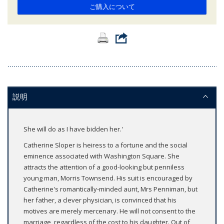
ご購入について
説明
She will do as I have bidden her.'
Catherine Sloper is heiress to a fortune and the social
eminence associated with Washington Square. She
attracts the attention of a good-looking but penniless
young man, Morris Townsend. His suit is encouraged by
Catherine's romantically-minded aunt, Mrs Penniman, but
her father, a clever physician, is convinced that his
motives are merely mercenary. He will not consent to the
marriage, regardless of the cost to his daughter. Out of