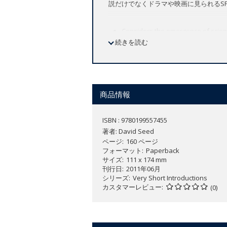
説だけでなくドラマや映画に見られるS
Considers the emergence of scienc
続きを読む
Looks at the ways in which chang
Explores science fiction in film a
Considers the wider social and poli
Looks at a wide range of science fi
Explores science fiction as a glob
商品情報
Science Fiction has proved notoriously
ISBN : 9780199557455
on an imagined alternative to the reade
著者:
David Seed
ページ
160 ページ
It has also been argued that science f
フォーマット
Paperback
サイズ
111 x 174 mm
environment. This
Very Short Introduc
刊行日
2011年06月
moments, in order to demonstrate how 
シリーズ
Very Short Introductions
カスタマーレビュー
(0)
David Seed looks not only at literature
into space, the concept of the alien and 
present, and future.