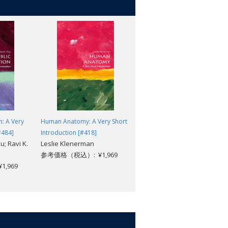
n: A Very
Human Anatomy: A Very Short
Demography: A Very Short
#484]
Introduction [#418]
Introduction [#565]
u; Ravi K.
Leslie Klenerman
Sarah Harper
参考価格（税込）: ¥1,969
参考価格（税込）: ¥1,969
,969