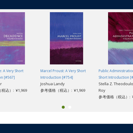
: A Very Short
Marcel Proust: A Very Short
Public Administratio
on [#567]
Introduction [#754]
Short Introduction [
r
Joshua Landy
Stella Z. Theodoulo
込）: ¥1,969
参考価格（税込）: ¥1,969
Roy
参考価格（税込）: ¥1