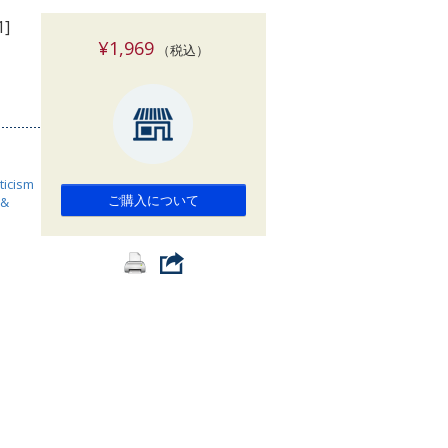
索
1]
¥1,969
（税込）
iticism
ご購入について
 &