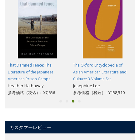
That Damned Fence: The
The Oxford Encyclopedia of
Literature of the Japanese
Asian American Literature and
American Prison Camps
Culture: 3-Volume Set
Heather Hathaway
Josephine Lee
参考価格（税込）: ¥7,656
参考価格（税込）: ¥158,510
カスタマーレビュー