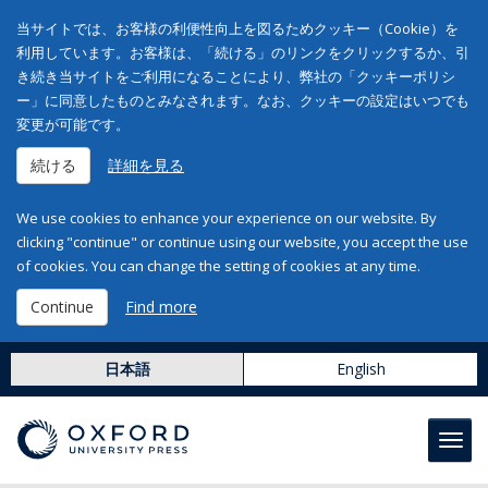
当サイトでは、お客様の利便性向上を図るためクッキー（Cookie）を
利用しています。お客様は、「続ける」のリンクをクリックするか、引
き続き当サイトをご利用になることにより、弊社の「クッキーポリシ
ー」に同意したものとみなされます。なお、クッキーの設定はいつでも
変更が可能です。
続ける
詳細を見る
We use cookies to enhance your experience on our website. By
clicking "continue" or continue using our website, you accept the use
of cookies. You can change the setting of cookies at any time.
Continue
Find more
日本語
English
Toggl
navig