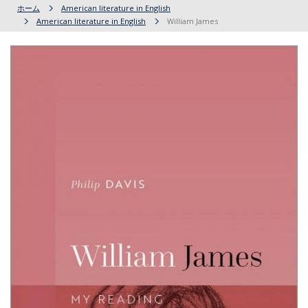
ホーム
American literature in English
American literature in English
William James