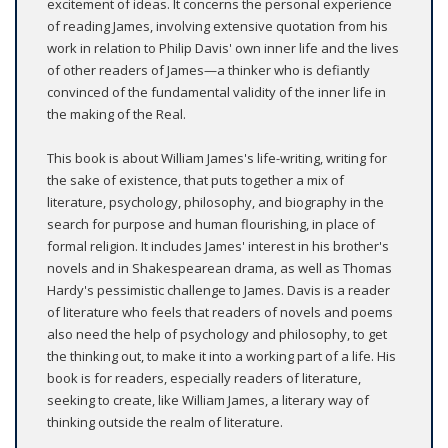
excitement of ideas. It concerns the personal experience
of reading James, involving extensive quotation from his
work in relation to Philip Davis' own inner life and the lives
of other readers of James—a thinker who is defiantly
convinced of the fundamental validity of the inner life in
the making of the Real.
This book is about William James's life-writing, writing for
the sake of existence, that puts together a mix of
literature, psychology, philosophy, and biography in the
search for purpose and human flourishing, in place of
formal religion. It includes James' interest in his brother's
novels and in Shakespearean drama, as well as Thomas
Hardy's pessimistic challenge to James. Davis is a reader
of literature who feels that readers of novels and poems
also need the help of psychology and philosophy, to get
the thinking out, to make it into a working part of a life. His
book is for readers, especially readers of literature,
seeking to create, like William James, a literary way of
thinking outside the realm of literature.