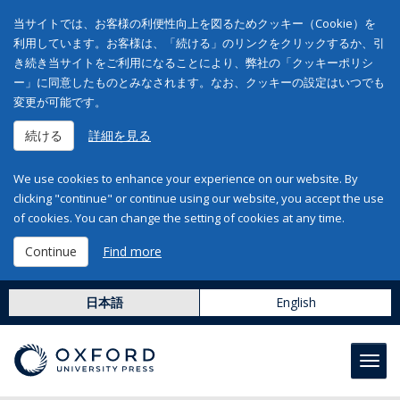
当サイトでは、お客様の利便性向上を図るためクッキー（Cookie）を
利用しています。お客様は、「続ける」のリンクをクリックするか、引
き続き当サイトをご利用になることにより、弊社の「クッキーポリシ
ー」に同意したものとみなされます。なお、クッキーの設定はいつでも
変更が可能です。
続ける
詳細を見る
We use cookies to enhance your experience on our website. By
clicking "continue" or continue using our website, you accept the use
of cookies. You can change the setting of cookies at any time.
Continue
Find more
日本語
English
Toggl
navig