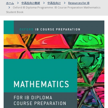
ホーム
中高生向け教材
中高生向け
Resources for IB
Oxford IB Diploma Programme: IB Course Preparation Mathematics
Student Book