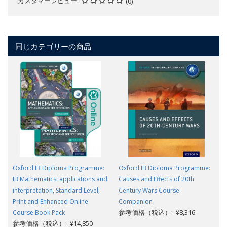
カスタマーレビュー
(0)
同じカテゴリーの商品
Oxford IB Diploma Programme:
Oxford IB Diploma Programme:
IB Mathematics: applications and
Causes and Effects of 20th
interpretation, Standard Level,
Century Wars Course
Print and Enhanced Online
Companion
参考価格（税込）: ¥8,316
Course Book Pack
参考価格（税込）: ¥14,850