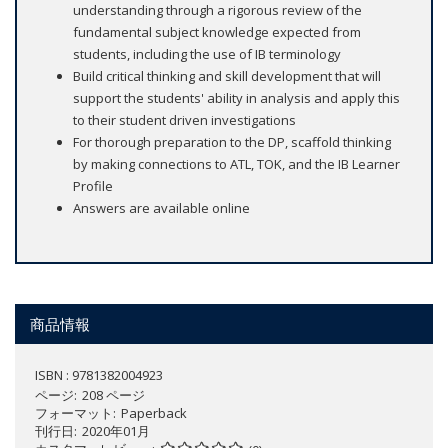
understanding through a rigorous review of the
fundamental subject knowledge expected from
students, including the use of IB terminology
Build critical thinking and skill development that will
support the students' ability in analysis and apply this
to their student driven investigations
For thorough preparation to the DP, scaffold thinking
by making connections to ATL, TOK, and the IB Learner
Profile
Answers are available online
商品情報
ISBN : 9781382004923
ページ
208 ページ
フォーマット
Paperback
刊行日
2020年01月