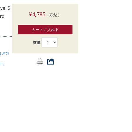
索
vel 5
¥4,785
（税込）
rd
カートに入れる
数量
g with
lls