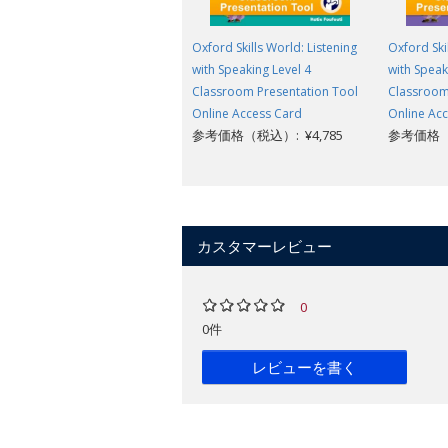
Oxford Skills World: Listening
Oxford Ski
with Speaking Level 4
with Speak
Classroom Presentation Tool
Classroom
Online Access Card
Online Ac
参考価格（税込）: ¥4,785
参考価格（税
カスタマーレビュー
0
0件
レビューを書く