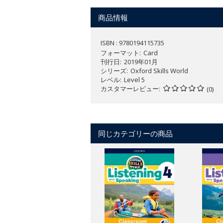
どこからでも始められる柔軟性のあ
オックスフォードの他の児童英語教
商品情報
ケンブリッジ国際児童英検やTOEFL
明確な学習到達目標の設定やストラ
ISBN : 9780194115735
親しみやすいキャラクターのオリー
フォーマット
Card
各レッスンに対応した教師用リソー
刊行日
2019年01月
シリーズ
Oxford Skills World
Classroom Presentation Toolは
レベル
Level 5
カスタマーレビュー
(0)
生徒の関心を引き付ける魅力的な授
授業中にワンクリックで音声や動画
をします。
次回の授業のページをすぐに表示す
同じカテゴリーの商品
備が場所やデバイスを選ばず短時間