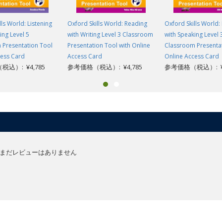
lls World: Listening
Oxford Skills World: Reading
Oxford Skills World: 
ing Level 5
with Writing Level 3 Classroom
with Speaking Level 
 Presentation Tool
Presentation Tool with Online
Classroom Presenta
cess Card
Access Card
Online Access Card
込）: ¥4,785
参考価格（税込）: ¥4,785
参考価格（税込）: ¥4
まだレビューはありません