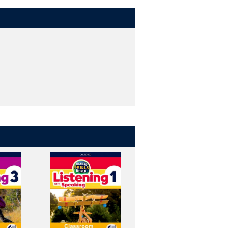
す
ます
てくれます
ます。
インタラクティブな授業を行うサポート
オフラインでも使用できるので、授業準