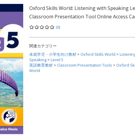
Oxford Skills World: Listening with Speaking Le
Classroom Presentation Tool Online Access Ca
(0)
関連カテゴリー
未就学児・小学生向け教材
>
Oxford Skills World
>
Listenin
Speaking
>
Level 5
英語教育教材
>
Classroom Presentation Tools
>
Oxford Ski
World