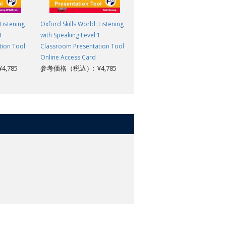
Listening
Oxford Skills World: Listening
Oxford Skills World: Listening
3
with Speaking Level 1
with Speaking Level 6
tion Tool
Classroom Presentation Tool
Classroom Presentation Tool
Online Access Card
Online Access Card
,785
参考価格（税込）: ¥4,785
参考価格（税込）: ¥4,785