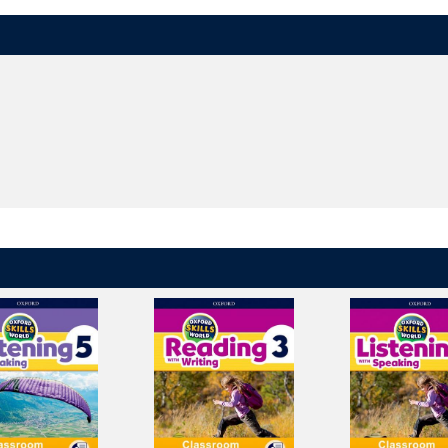
るユニット構成のため、カリキュラムに併せて自由に授業をデザインできま
材と組み合わせたご利用も可能です
 Juniorなどの試験対策に役立つ練習問題を収録しています
テジーの提示、習熟度の確認を通して、子どもたちの自律学習をサポートし
とモリーが、子どもたちの意欲を引き出し、学習をわくわくする冒険に変え
スが充実しています
業をサポート。教材をスクリーンに投影し、活気ある授業を行うことができ
の再生ができ、アクティビティや画像の拡大表示、回答の表示なども可能。
ることができ、ペンやハイライト機能で自由にメモを残すこともできます。
で可能に。