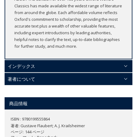
Classics has made available the widest range of literature
from around the globe. Each affordable volume reflects
Oxford's commitment to scholarship, providing the most
accurate text plus a wealth of other valuable features,
including expert introductions by leading authorities,
helpful notes to clarify the text, up-to-date bibliographies
for further study, and much more.
インデックス
著者について
商品情報
ISBN : 9780199555864
著者:
Gustave Flaubert; A. J. Krailsheimer
ページ
144 ページ