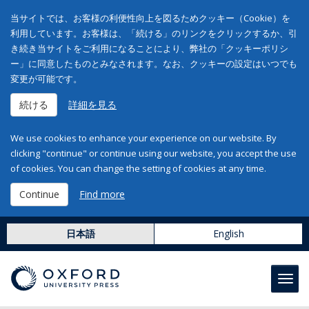
当サイトでは、お客様の利便性向上を図るためクッキー（Cookie）を
利用しています。お客様は、「続ける」のリンクをクリックするか、引
き続き当サイトをご利用になることにより、弊社の「クッキーポリシ
ー」に同意したものとみなされます。なお、クッキーの設定はいつでも
変更が可能です。
続ける
詳細を見る
We use cookies to enhance your experience on our website. By
clicking "continue" or continue using our website, you accept the use
of cookies. You can change the setting of cookies at any time.
Continue
Find more
日本語
English
Toggl
navig