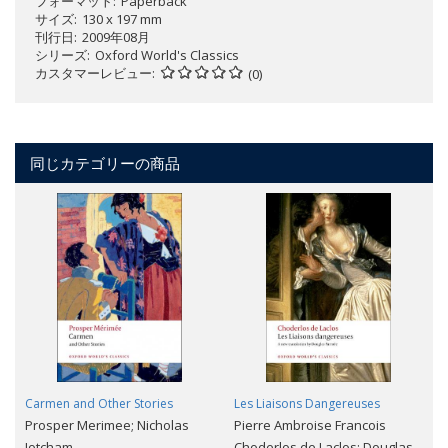
フォーマット
Paperback
サイズ
130 x 197 mm
刊行日
2009年08月
シリーズ
Oxford World's Classics
カスタマーレビュー
(0)
同じカテゴリーの商品
Carmen and Other Stories
Les Liaisons Dangereuses
Prosper Merimee; Nicholas
Pierre Ambroise Francois
Jotcham
Choderlos de Laclos; Douglas