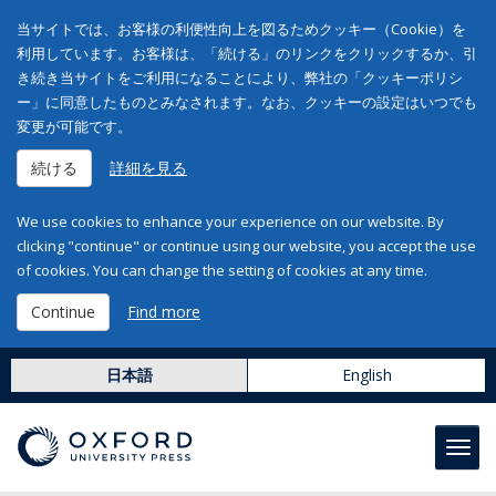
当サイトでは、お客様の利便性向上を図るためクッキー（Cookie）を
利用しています。お客様は、「続ける」のリンクをクリックするか、引
き続き当サイトをご利用になることにより、弊社の「クッキーポリシ
ー」に同意したものとみなされます。なお、クッキーの設定はいつでも
変更が可能です。
続ける
詳細を見る
We use cookies to enhance your experience on our website. By
clicking "continue" or continue using our website, you accept the use
of cookies. You can change the setting of cookies at any time.
Continue
Find more
日本語
English
Toggl
navig