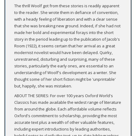
The thrill Woolf got from these stories is readily apparent
to the reader. She wrote them in defiance of convention,
with a heady feeling of liberation and with a clear sense
that she was breaking new ground. Indeed, if she had not
made her bold and experimental forays into the short
story in the period leading up to the publication of Jacob's
Room (1922), it seems certain that her arrival as a great
modernist novelist would have been delayed. Quirky,
unrestrained, disturbing and surprising, many of these
stories, particularly the early ones, are essential to an
understanding of Woolf's development as a writer. She
thought some of her short fiction might be 'unprintable'
but, happily, she was mistaken.
ABOUT THE SERIES: For over 100 years Oxford World's
Classics has made available the widest range of literature
from around the globe. Each affordable volume reflects
Oxford's commitment to scholarship, providing the most
accurate text plus a wealth of other valuable features,
including expert introductions by leading authorities,
helpful notes to clarify the text, up-to-date bibliographies