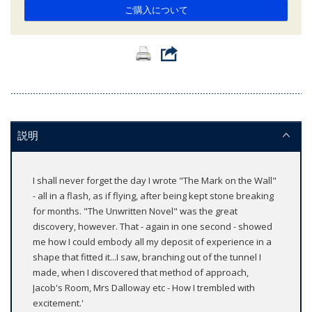
ご購入について
説明
I shall never forget the day I wrote "The Mark on the Wall"
- all in a flash, as if flying, after being kept stone breaking
for months. "The Unwritten Novel" was the great
discovery, however. That - again in one second - showed
me how I could embody all my deposit of experience in a
shape that fitted it...I saw, branching out of the tunnel I
made, when I discovered that method of approach,
Jacob's Room, Mrs Dalloway etc - How I trembled with
excitement.'