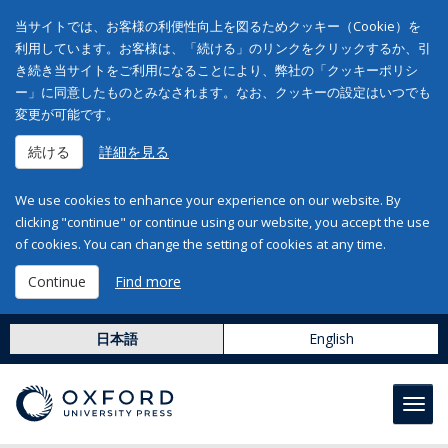
当サイトでは、お客様の利便性向上を図るためクッキー（Cookie）を
利用しています。お客様は、「続ける」のリンクをクリックするか、引
き続き当サイトをご利用になることにより、弊社の「クッキーポリシ
ー」に同意したものとみなされます。なお、クッキーの設定はいつでも
変更が可能です。
続ける
詳細を見る
We use cookies to enhance your experience on our website. By
clicking "continue" or continue using our website, you accept the use
of cookies. You can change the setting of cookies at any time.
Continue
Find more
日本語
English
Toggl
navig