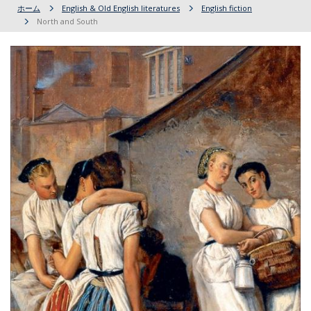
ホーム
English & Old English literatures
English fiction
North and South