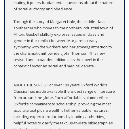
mutiny, it poses fundamental questions about the nature
of social authority and obedience.
Through the story of Margaret Hale, the middle-class
southerner who moves to the northern industrial town of
Milton, Gaskell skilfully explores issues of class and
gender in the conflict between Margaret's ready
sympathy with the workers and her growing attraction to
the charismatic mill ownder, John Thornton. This new
revised and expanded edition sets the novel in the
context of Victorian social and medical debate.
ABOUT THE SERIES: For over 100 years Oxford World's
Classics has made available the widest range of literature
from around the globe. Each affordable volume reflects
Oxford's commitment to scholarship, providing the most
accurate text plus a wealth of other valuable features,
including expert introductions by leading authorities,
helpful notes to clarify the text, up-to-date bibliographies