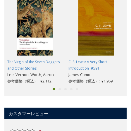
The Virgin of the Seven Daggers:
C. S. Lewis: A Very Short
and Other Stories
Introduction [#591]
Lee, Vernon; Worth, Aaron
James Como
参考価格（税込）: ¥2,112
参考価格（税込）: ¥1,969
カスタマーレビュー