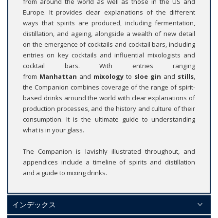
from around the world as well as those in the US and
Europe. It provides clear explanations of the different
ways that spirits are produced, including fermentation,
distillation, and ageing, alongside a wealth of new detail
on the emergence of cocktails and cocktail bars, including
entries on key cocktails and influential mixologists and
cocktail bars. With entries ranging
from
Manhattan
and
mixology
to
sloe gin
and
stills
,
the Companion combines coverage of the range of spirit-
based drinks around the world with clear explanations of
production processes, and the history and culture of their
consumption. It is the ultimate guide to understanding
what is in your glass.
The Companion is lavishly illustrated throughout, and
appendices include a timeline of spirits and distillation
and a guide to mixing drinks.
インデックス