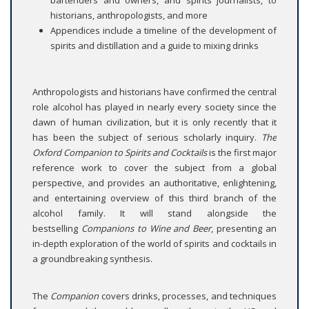
historians, anthropologists, and more
Appendices include a timeline of the development of
spirits and distillation and a guide to mixing drinks
Anthropologists and historians have confirmed the central
role alcohol has played in nearly every society since the
dawn of human civilization, but it is only recently that it
has been the subject of serious scholarly inquiry.
The
Oxford Companion to Spirits and Cocktails
is the first major
reference work to cover the subject from a global
perspective, and provides an authoritative, enlightening,
and entertaining overview of this third branch of the
alcohol family. It will stand alongside the
bestselling
Companions to Wine and Beer
, presenting an
in-depth exploration of the world of spirits and cocktails in
a groundbreaking synthesis.
The
Companion
covers drinks, processes, and techniques