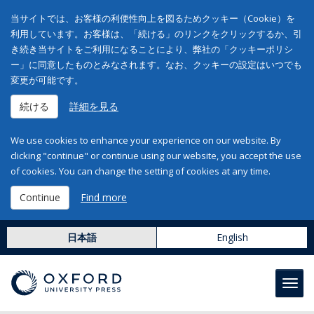
当サイトでは、お客様の利便性向上を図るためクッキー（Cookie）を
利用しています。お客様は、「続ける」のリンクをクリックするか、引
き続き当サイトをご利用になることにより、弊社の「クッキーポリシ
ー」に同意したものとみなされます。なお、クッキーの設定はいつでも
変更が可能です。
続ける
詳細を見る
We use cookies to enhance your experience on our website. By
clicking "continue" or continue using our website, you accept the use
of cookies. You can change the setting of cookies at any time.
Continue
Find more
日本語
English
Toggl
navig