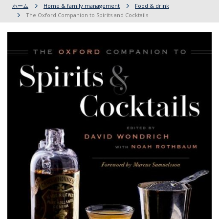
ホーム
Home & family management
Food & drink
The Oxford Companion to Spirits and Cocktails