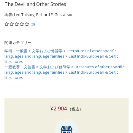
The Devil and Other Stories
著者:
Leo Tolstoy; Richard F. Gustafson
(0)
関連カテゴリー
学術・一般書
>
文学および修辞学
>
Literatures of other specific
languages and language families
>
East Indo-European & Celtic
literatures
一般教養・文芸書
>
文学および修辞学
>
Literatures of other specific
languages and language families
>
East Indo-European & Celtic
literatures
¥2,904
（税込）