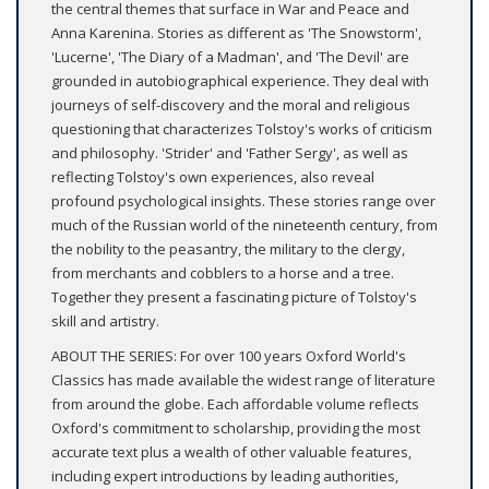
the central themes that surface in War and Peace and
Anna Karenina. Stories as different as 'The Snowstorm',
'Lucerne', 'The Diary of a Madman', and 'The Devil' are
grounded in autobiographical experience. They deal with
journeys of self-discovery and the moral and religious
questioning that characterizes Tolstoy's works of criticism
and philosophy. 'Strider' and 'Father Sergy', as well as
reflecting Tolstoy's own experiences, also reveal
profound psychological insights. These stories range over
much of the Russian world of the nineteenth century, from
the nobility to the peasantry, the military to the clergy,
from merchants and cobblers to a horse and a tree.
Together they present a fascinating picture of Tolstoy's
skill and artistry.
ABOUT THE SERIES: For over 100 years Oxford World's
Classics has made available the widest range of literature
from around the globe. Each affordable volume reflects
Oxford's commitment to scholarship, providing the most
accurate text plus a wealth of other valuable features,
including expert introductions by leading authorities,