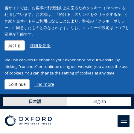
当サイトでは、お客様の利便性向上を図るためクッキー（Cookie）を
利用しています。お客様は、「続ける」のリンクをクリックするか、引
き続き当サイトをご利用になることにより、弊社の「クッキーポリシ
ー」に同意したものとみなされます。なお、クッキーの設定はいつでも
変更が可能です。
続ける
詳細を見る
We use cookies to enhance your experience on our website. By
clicking "continue" or continue using our website, you accept the use
of cookies. You can change the setting of cookies at any time.
Continue
Find more
日本語
English
Toggl
navig