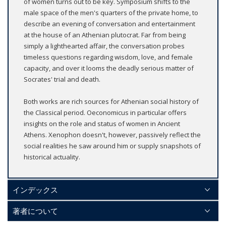
of women turns out to be key. Symposium shifts to the
male space of the men's quarters of the private home, to
describe an evening of conversation and entertainment
at the house of an Athenian plutocrat. Far from being
simply a lighthearted affair, the conversation probes
timeless questions regarding wisdom, love, and female
capacity, and over it looms the deadly serious matter of
Socrates' trial and death.
Both works are rich sources for Athenian social history of
the Classical period. Oeconomicus in particular offers
insights on the role and status of women in Ancient
Athens. Xenophon doesn't, however, passively reflect the
social realities he saw around him or supply snapshots of
historical actuality.
インデックス
著者について