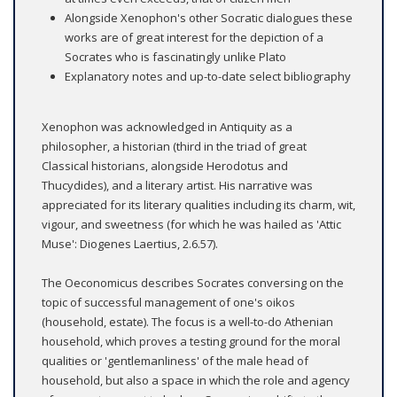
Alongside Xenophon's other Socratic dialogues these
works are of great interest for the depiction of a
Socrates who is fascinatingly unlike Plato
Explanatory notes and up-to-date select bibliography
Xenophon was acknowledged in Antiquity as a
philosopher, a historian (third in the triad of great
Classical historians, alongside Herodotus and
Thucydides), and a literary artist. His narrative was
appreciated for its literary qualities including its charm, wit,
vigour, and sweetness (for which he was hailed as 'Attic
Muse': Diogenes Laertius, 2.6.57).
The Oeconomicus describes Socrates conversing on the
topic of successful management of one's oikos
(household, estate). The focus is a well-to-do Athenian
household, which proves a testing ground for the moral
qualities or 'gentlemanliness' of the male head of
household, but also a space in which the role and agency