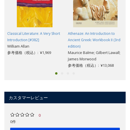
Classical Literature: A Very Short
Athenaze: An Introduction to
Introduction [#382]
Ancient Greek: Workbook II (3rd
William Allan
edition)
参考価格（税込）: ¥1,969
Maurice Balme; Gilbert Lawall;
James Morwood
参考価格（税込）: ¥13,068
カスタマーレビュー
0
0件