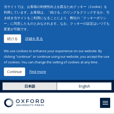
当サイトでは、お客様の利便性向上を図るためクッキー（Cookie）を
利用しています。お客様は、「続ける」のリンクをクリックするか、引
き続き当サイトをご利用になることにより、弊社の「クッキーポリシ
ー」に同意したものとみなされます。なお、クッキーの設定はいつでも
変更が可能です。
続ける
詳細を見る
We use cookies to enhance your experience on our website. By
clicking "continue" or continue using our website, you accept the use
of cookies. You can change the setting of cookies at any time.
Continue
Find more
日本語
English
Toggl
navig