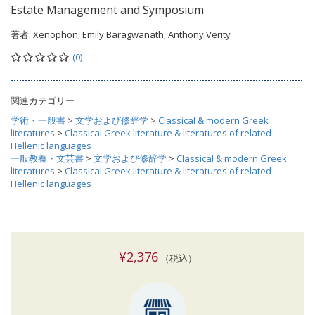
Estate Management and Symposium
著者:
Xenophon; Emily Baragwanath; Anthony Verity
(0)
関連カテゴリー
学術・一般書
>
文学および修辞学
>
Classical & modern Greek
literatures
>
Classical Greek literature & literatures of related
Hellenic languages
一般教養・文芸書
>
文学および修辞学
>
Classical & modern Greek
literatures
>
Classical Greek literature & literatures of related
Hellenic languages
¥2,376
（税込）