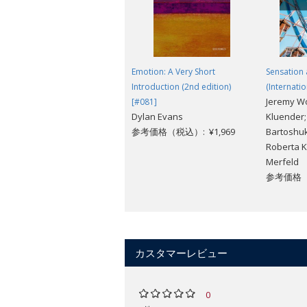
Emotion: A Very Short
Sensation
Introduction (2nd edition)
(Internatio
Jeremy Wo
[#081]
Dylan Evans
Kluender;
参考価格（税込）: ¥1,969
Bartoshuk
Roberta K
Merfeld
参考価格（税
カスタマーレビュー
0