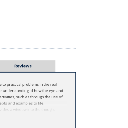
Reviews
 to practical problems in the real
 our understanding of how the eye and
ctivities, such as through the use of
epts and examples to life.
vides a window into the thought
e a more holistic and realistic picture