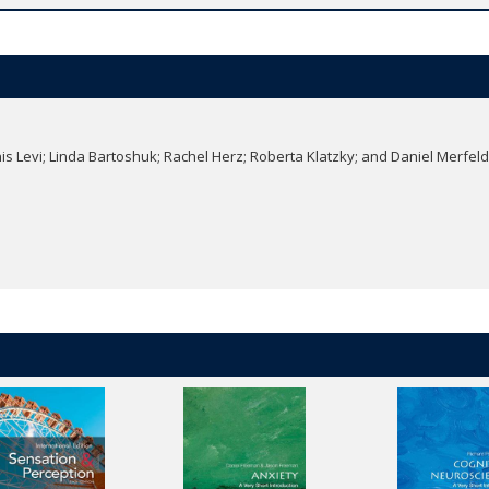
 Sixth Edition, introduces students to their own senses, emphasizing hum
nings of that experience. The authors, specialists in their respective doma
uman senses and the impact that answers to those questions can have on 
is Levi; Linda Bartoshuk; Rachel Herz; Roberta Klatzky; and Daniel Merfeld