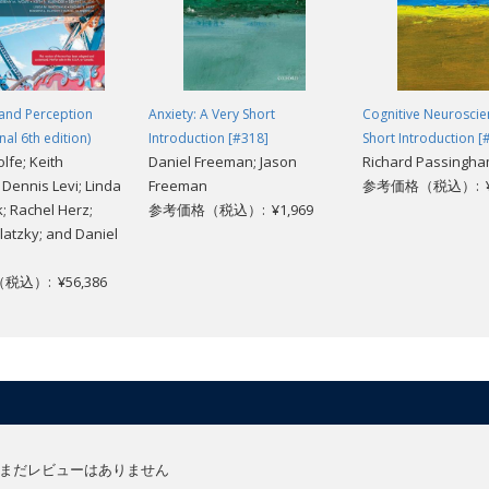
 and Perception
Anxiety: A Very Short
Cognitive Neuroscie
nal 6th edition)
Introduction [#318]
Short Introduction [
lfe; Keith
Daniel Freeman; Jason
Richard Passingh
 Dennis Levi; Linda
Freeman
参考価格（税込）: ¥1
; Rachel Herz;
参考価格（税込）: ¥1,969
latzky; and Daniel
込）: ¥56,386
まだレビューはありません