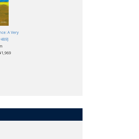
nce: A Very
#489]
am
,969