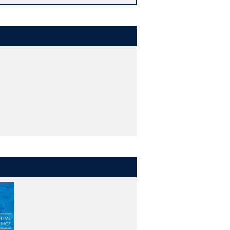
an sensory and perceptual experience
ins, strive to spread their enthusiasm
medical and societal issues.​