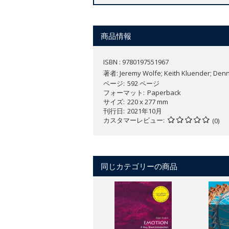
of perception.
Sensation & Perception, International
商品情報
and the basic neuroscientific underpin
for fundamental questions about the h
ISBN : 9780197551967
著者:
Jeremy Wolfe; Keith Kluender; Denn
ページ
592 ページ
フォーマット
Paperback
サイズ
220 x 277 mm
刊行日
2021年10月
カスタマーレビュー
(0)
同じカテゴリーの商品