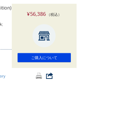
索
ition)
¥56,386
（税込）
k;
ご購入について
ory