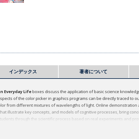
インデックス
著者について
n Everyday Life
boxes discuss the application of basic science knowledge
aspects of the color picker in graphics programs can be directly traced to
lor from different mixtures of wavelengths of light. Online demonstration a
that illustrate key concepts, and models of cognitive processes, bring conc
tudents through the scientific process based on real experiments and pro
ts that yield scientific results.
sections throughout the text highlight how human senses interact and creat