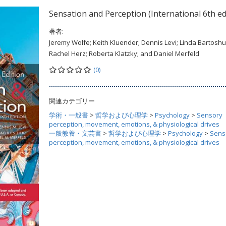
Sensation and Perception (International 6th ed
著者:
Jeremy Wolfe; Keith Kluender; Dennis Levi; Linda Bartoshu
Rachel Herz; Roberta Klatzky; and Daniel Merfeld
(0)
関連カテゴリー
学術・一般書
>
哲学および心理学
>
Psychology
>
Sensory
perception, movement, emotions, & physiological drives
一般教養・文芸書
>
哲学および心理学
>
Psychology
>
Sens
perception, movement, emotions, & physiological drives