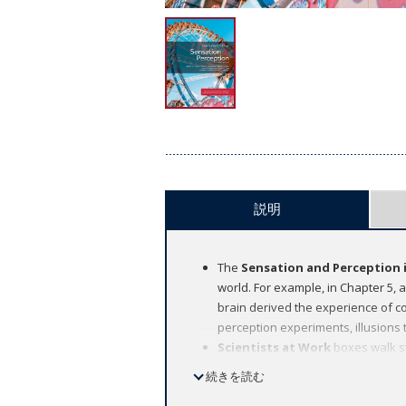
説明
The
Sensation and Perception i
world. For example, in Chapter 5, 
brain derived the experience of co
perception experiments, illusions 
Scientists at Work
boxes walk s
process behind designing experimen
続きを読む
New Multisensory Integration