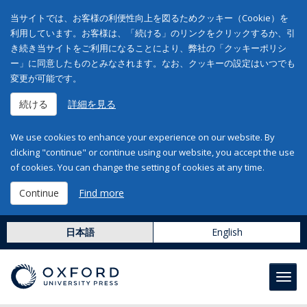
当サイトでは、お客様の利便性向上を図るためクッキー（Cookie）を
利用しています。お客様は、「続ける」のリンクをクリックするか、引
き続き当サイトをご利用になることにより、弊社の「クッキーポリシ
ー」に同意したものとみなされます。なお、クッキーの設定はいつでも
変更が可能です。
続ける
詳細を見る
We use cookies to enhance your experience on our website. By
clicking "continue" or continue using our website, you accept the use
of cookies. You can change the setting of cookies at any time.
Continue
Find more
日本語
English
Toggl
navig