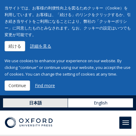
当サイトでは、お客様の利便性向上を図るためクッキー（Cookie）を
利用しています。お客様は、「続ける」のリンクをクリックするか、引
き続き当サイトをご利用になることにより、弊社の「クッキーポリシ
ー」に同意したものとみなされます。なお、クッキーの設定はいつでも
変更が可能です。
続ける
詳細を見る
We use cookies to enhance your experience on our website. By
clicking "continue" or continue using our website, you accept the use
of cookies. You can change the setting of cookies at any time.
Continue
Find more
日本語
English
Toggl
navig