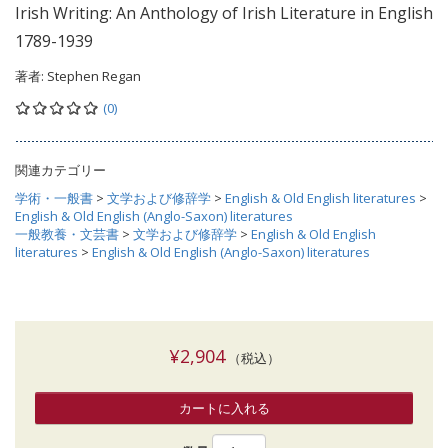
Irish Writing: An Anthology of Irish Literature in English
1789-1939
著者:
Stephen Regan
(0)
関連カテゴリー
学術・一般書
>
文学および修辞学
>
English & Old English literatures
>
English & Old English (Anglo-Saxon) literatures
一般教養・文芸書
>
文学および修辞学
>
English & Old English
literatures
>
English & Old English (Anglo-Saxon) literatures
¥2,904
（税込）
カートに入れる