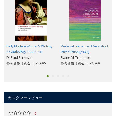
Early Modern Women's Writing:
Medieval Literature: A Very Short
An Anthology 1560-1700
Introduction [#442]
Dr Paul Salzman
Elaine M. Treharne
参考価格（税込）: ¥3,696
参考価格（税込）: ¥1,969
カスタマーレビュー
0