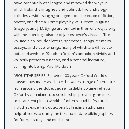
have continually challenged and renewed the ways in
which Ireland is imagined and defined. The anthology
includes a wide-ranging and generous selection of fiction,
poetry, and drama. Three plays by W. B. Yeats, Augusta
Gregory, and J. M. Synge are printed in their entirety, along
with the opening episode of James Joyce's Ulysses. The
volume also includes letters, speeches, songs, memoirs,
essays, and travel writings, many of which are difficult to
obtain elsewhere. 'Stephen Regan's anthology vividly and
valiantly presents a nation, and a national literature,
coming into being.' Paul Muldoon
ABOUT THE SERIES: For over 100 years Oxford World's
Classics has made available the widest range of literature
from around the globe. Each affordable volume reflects
Oxford's commitment to scholarship, providing the most
accurate text plus a wealth of other valuable features,
including expert introductions by leading authorities,
helpful notes to clarify the text, up-to-date bibliographies
for further study, and much more.