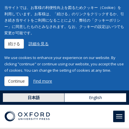
当サイトでは、お客様の利便性向上を図るためクッキー（Cookie）を
利用しています。お客様は、「続ける」のリンクをクリックするか、引
き続き当サイトをご利用になることにより、弊社の「クッキーポリシ
ー」に同意したものとみなされます。なお、クッキーの設定はいつでも
変更が可能です。
続ける
詳細を見る
We use cookies to enhance your experience on our website. By
clicking "continue" or continue using our website, you accept the use
of cookies. You can change the setting of cookies at any time.
Continue
Find more
日本語
English
Toggl
navig