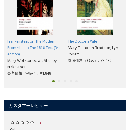
Frankenstein: or `The Modern
The Doctor's Wife
Mary Elizabeth Braddon; Lyn
Prometheus': The 1818 Text (3rd
Pykett
edition)
Mary Wollstonecraft Shelley;
参考価格（税込）: ¥3,432
Nick Groom
参考価格（税込）: ¥1,848
カスタマーレビュー
0
0件