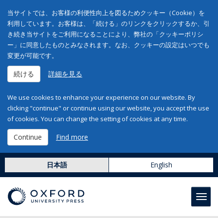
当サイトでは、お客様の利便性向上を図るためクッキー（Cookie）を
利用しています。お客様は、「続ける」のリンクをクリックするか、引
き続き当サイトをご利用になることにより、弊社の「クッキーポリシ
ー」に同意したものとみなされます。なお、クッキーの設定はいつでも
変更が可能です。
続ける
詳細を見る
We use cookies to enhance your experience on our website. By
clicking "continue" or continue using our website, you accept the use
of cookies. You can change the setting of cookies at any time.
Continue
Find more
日本語
English
Toggl
navig