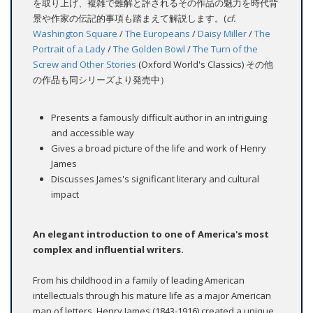
を取り上げ、複雑で難解と評されるその作品の魅力を時代背
景や作家の伝記的事項も踏まえて解説します。(
cf.
Washington Square
/
The Europeans
/
Daisy Miller
/
The
Portrait of a Lady
/
The Golden Bowl
/
The Turn of the
Screw and Other Stories
(Oxford World's Classics) その他
の作品も同シリーズより発売中）
Presents a famously difficult author in an intriguing
and accessible way
Gives a broad picture of the life and work of Henry
James
Discusses James's significant literary and cultural
impact
An elegant introduction to one of America's most
complex and influential writers.
From his childhood in a family of leading American
intellectuals through his mature life as a major American
man of letters, Henry James (1843-1916) created a unique