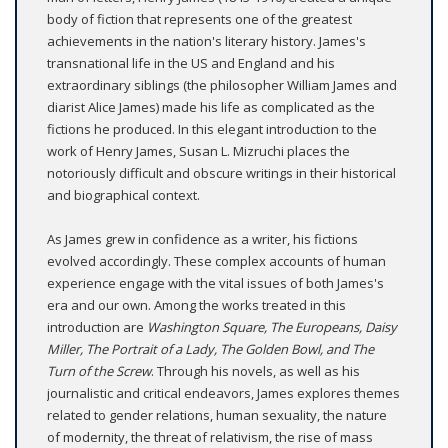
body of fiction that represents one of the greatest
achievements in the nation's literary history. James's
transnational life in the US and England and his
extraordinary siblings (the philosopher William James and
diarist Alice James) made his life as complicated as the
fictions he produced. In this elegant introduction to the
work of Henry James, Susan L. Mizruchi places the
notoriously difficult and obscure writings in their historical
and biographical context.
As James grew in confidence as a writer, his fictions
evolved accordingly. These complex accounts of human
experience engage with the vital issues of both James's
era and our own. Among the works treated in this
introduction are
Washington Square, The Europeans, Daisy
Miller, The Portrait of a Lady, The Golden Bowl, and The
Turn of the Screw
. Through his novels, as well as his
journalistic and critical endeavors, James explores themes
related to gender relations, human sexuality, the nature
of modernity, the threat of relativism, the rise of mass