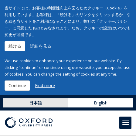
当サイトでは、お客様の利便性向上を図るためクッキー（Cookie）を
利用しています。お客様は、「続ける」のリンクをクリックするか、引
き続き当サイトをご利用になることにより、弊社の「クッキーポリシ
ー」に同意したものとみなされます。なお、クッキーの設定はいつでも
変更が可能です。
続ける
詳細を見る
We use cookies to enhance your experience on our website. By
clicking "continue" or continue using our website, you accept the use
of cookies. You can change the setting of cookies at any time.
Continue
Find more
日本語
English
Toggl
navig