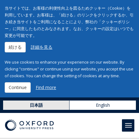
当サイトでは、お客様の利便性向上を図るためクッキー（Cookie）を
利用しています。お客様は、「続ける」のリンクをクリックするか、引
き続き当サイトをご利用になることにより、弊社の「クッキーポリシ
ー」に同意したものとみなされます。なお、クッキーの設定はいつでも
変更が可能です。
続ける
詳細を見る
We use cookies to enhance your experience on our website. By
clicking "continue" or continue using our website, you accept the use
of cookies. You can change the setting of cookies at any time.
Continue
Find more
日本語
English
Toggl
navig