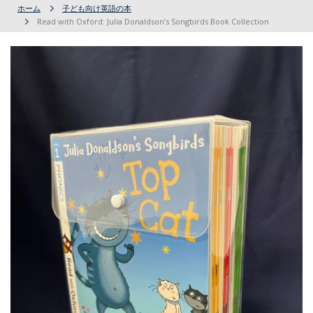
ホーム
子ども向け英語の本
Read with Oxford: Julia Donaldson’s Songbirds Book Collection