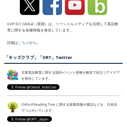
OUP ELT Global（英国）は、ソーシャルメディアを活用して英語教
育に関する各種情報を発信しています。
詳細は
こちら
から。
「キッズクラブ」「ORT」Twitter
児童英語教育に関する国内イベント情報や教室で役立つアイデア
を発信しています。
Oxford Reading Tree に関する新着情報や裏話などを、日本語
でつぶやいています。