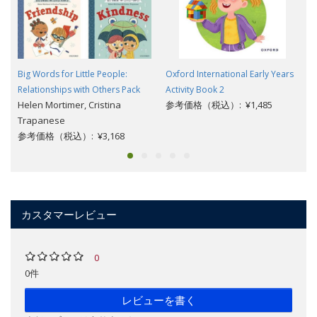
Big Words for Little People:
Oxford International Early Years
Relationships with Others Pack
Activity Book 2
Helen Mortimer, Cristina
参考価格（税込）: ¥1,485
Trapanese
参考価格（税込）: ¥3,168
カスタマーレビュー
0
0件
レビューを書く