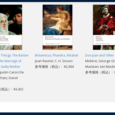
 Trilogy: The Barber
Britannicus, Phaedra, Athaliah
Don Juan and Other 
Jean Racine; C. H. Sisson
Moliere; George Gr
 the Marriage of
参考価格（税込）: ¥2,904
Maclean; Ian Macl
e Guilty Mother
gustin Caron De
参考価格（税込）: ¥3
hais; David
込）: ¥3,432