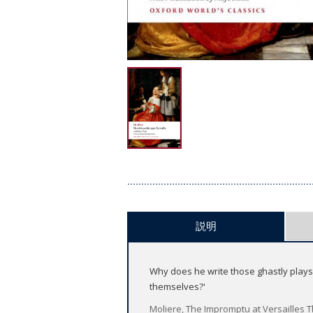
説明
Why does he write those ghastly plays 
themselves?'
Moliere, The Impromptu at Versailles T