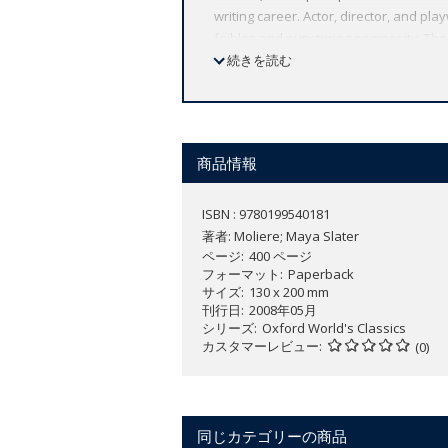
writing career. Actor, director, and pl
foibles and puncturing pomposity. The 
controversial play. The Misanthrope i
続きを読む
addition this collection includes a spi
Wives Criticized and The Impromptu at 
and Other Plays.
ABOUT THE SERIES: For over 100 years 
商品情報
affordable volume reflects Oxford's co
expert introductions by leading authori
ISBN : 9780199540181
著者:
Moliere; Maya Slater
ページ
400 ページ
フォーマット
Paperback
サイズ
130 x 200 mm
刊行日
2008年05月
シリーズ
Oxford World's Classics
カスタマーレビュー
(0)
同じカテゴリーの商品