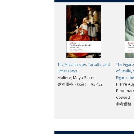
The Misanthrope, Tartuffe, and
The Figaro
Other Plays
of Seville,
Moliere; Maya Slater
Figaro, th
参考価格（税込）: ¥3,432
Pierre Au
Beaumarc
Coward
参考価格（税