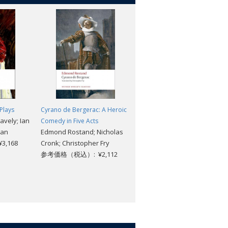
Plays
Cyrano de Bergerac: A Heroic
avely; Ian
Comedy in Five Acts
ean
Edmond Rostand; Nicholas
,168
Cronk; Christopher Fry
参考価格（税込）: ¥2,112