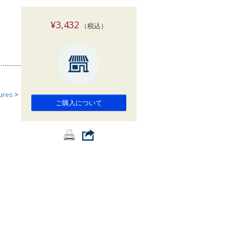
索
¥3,432
（税込）
tures
>
ご購入について