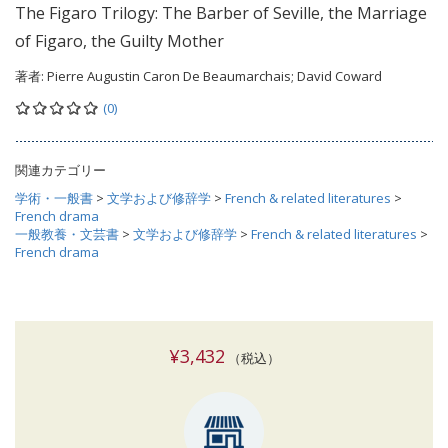
The Figaro Trilogy: The Barber of Seville, the Marriage
of Figaro, the Guilty Mother
著者:
Pierre Augustin Caron De Beaumarchais; David Coward
(0)
関連カテゴリー
学術・一般書
>
文学および修辞学
>
French & related literatures
>
French drama
一般教養・文芸書
>
文学および修辞学
>
French & related literatures
>
French drama
¥3,432
（税込）