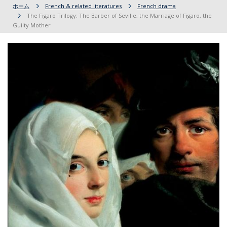
ホーム
French & related literatures
French drama
The Figaro Trilogy: The Barber of Seville, the Marriage of Figaro, the
Guilty Mother