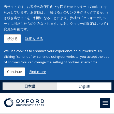
当サイトでは、お客様の利便性向上を図るためクッキー（Cookie）を
利用しています。お客様は、「続ける」のリンクをクリックするか、引
き続き当サイトをご利用になることにより、弊社の「クッキーポリシ
ー」に同意したものとみなされます。なお、クッキーの設定はいつでも
変更が可能です。
続ける
詳細を見る
We use cookies to enhance your experience on our website. By
clicking "continue" or continue using our website, you accept the use
of cookies. You can change the setting of cookies at any time.
Continue
Find more
日本語
English
Toggl
navig