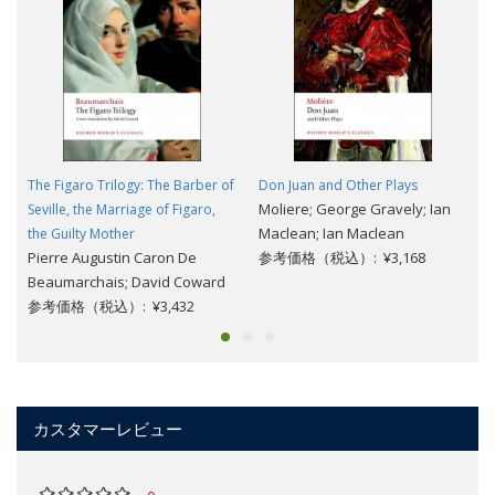
The Figaro Trilogy: The Barber of
Don Juan and Other Plays
Moliere; George Gravely; Ian
Seville, the Marriage of Figaro,
Maclean; Ian Maclean
the Guilty Mother
Pierre Augustin Caron De
参考価格（税込）: ¥3,168
Beaumarchais; David Coward
参考価格（税込）: ¥3,432
カスタマーレビュー