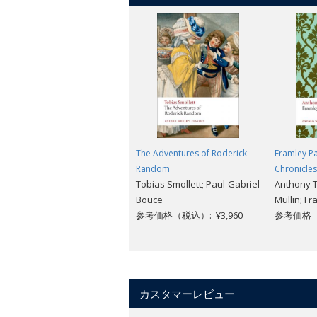
The Adventures of Roderick
Framley P
Random
Chronicles
Tobias Smollett; Paul-Gabriel
Anthony T
Bouce
Mullin; F
参考価格（税込）: ¥3,960
参考価格（税
カスタマーレビュー