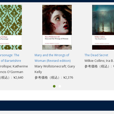
arsonage: The
Mary and the Wrongs of
The Dead Secret
Wilkie Collins; Ira B
 of Barsetshire
Woman (Revised edition)
rollope; Katherine
Mary Wollstonecraft; Gary
参考価格（税込）: ¥2
rancis O'Gorman
Kelly
込）: ¥2,640
参考価格（税込）: ¥2,376