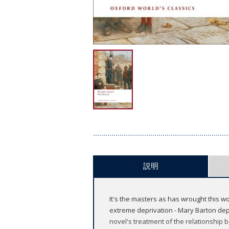
説明
It's the masters as has wrought this woe
extreme deprivation - Mary Barton depi
novel's treatment of the relationship