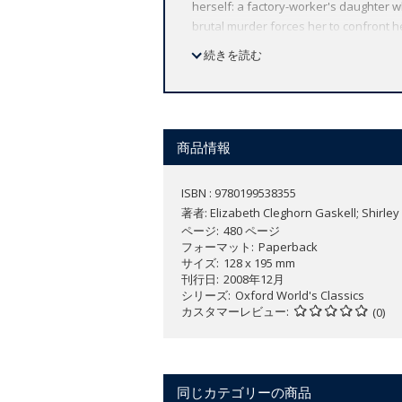
herself: a factory-worker's daughter w
brutal murder forces her to confront he
convincing characters and its deep sym
続きを読む
last edition of the novel supervised b
over 100 years Oxford World's Classics
Oxford's commitment to scholarship, pr
leading authorities, helpful notes to c
商品情報
ISBN : 9780199538355
著者:
Elizabeth Cleghorn Gaskell; Shirley
ページ
480 ページ
フォーマット
Paperback
サイズ
128 x 195 mm
刊行日
2008年12月
シリーズ
Oxford World's Classics
カスタマーレビュー
(0)
同じカテゴリーの商品