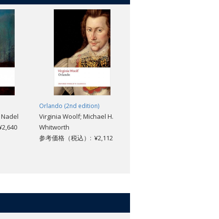
Orlando (2nd edition)
The Last Man
. Nadel
Virginia Woolf; Michael H.
Mary Wollstonecraft Shelley
,640
Whitworth
Morton D. Paley
参考価格（税込）: ¥2,112
参考価格（税込）: ¥3,168