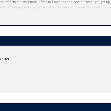
ho attracts the attentions of the mill-owner's son, she becomes caught up i
r true feelings and allegiances. Mary Barton was praised by contemporary cri
pathy with the poor, and it still has the power to engage and move reader
y Elizabeth Gaskell and includes her husband's two lectures on the Lancas
 has made available the widest range of literature from around the globe
oviding the most accurate text plus a wealth of other valuable features, i
larify the text, up-to-date bibliographies for further study, and much more.
 Foster