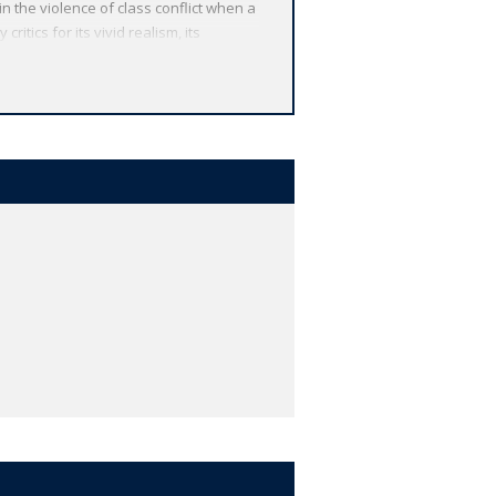
n the violence of class conflict when a
tics for its vivid realism, its
s today. This edition reproduces the
hire dialect. *ABOUT THE SERIES: For
. Each affordable volume reflects
ncluding expert introductions by