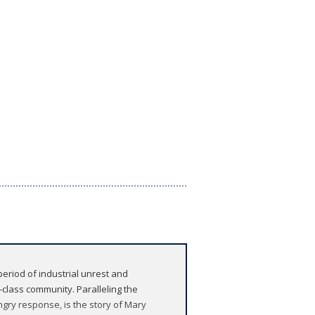
 period of industrial unrest and
-class community. Paralleling the
gry response, is the story of Mary