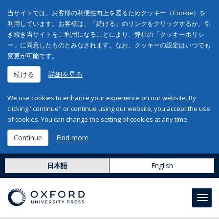
当サイトでは、お客様の利便性向上を図るためクッキー（Cookie）を
利用しています。お客様は、「続ける」のリンクをクリックするか、引
き続き当サイトをご利用になることにより、弊社の「クッキーポリシ
ー」に同意したものとみなされます。なお、クッキーの設定はいつでも
変更が可能です。
続ける
詳細を見る
We use cookies to enhance your experience on our website. By
clicking "continue" or continue using our website, you accept the use
of cookies. You can change the setting of cookies at any time.
Continue
Find more
日本語
English
Toggl
navig