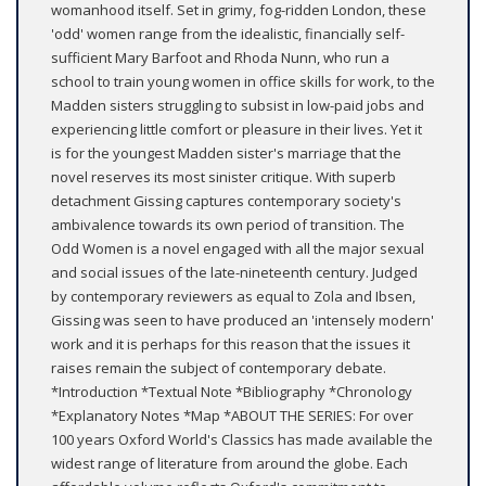
womanhood itself. Set in grimy, fog-ridden London, these
'odd' women range from the idealistic, financially self-
sufficient Mary Barfoot and Rhoda Nunn, who run a
school to train young women in office skills for work, to the
Madden sisters struggling to subsist in low-paid jobs and
experiencing little comfort or pleasure in their lives. Yet it
is for the youngest Madden sister's marriage that the
novel reserves its most sinister critique. With superb
detachment Gissing captures contemporary society's
ambivalence towards its own period of transition. The
Odd Women is a novel engaged with all the major sexual
and social issues of the late-nineteenth century. Judged
by contemporary reviewers as equal to Zola and Ibsen,
Gissing was seen to have produced an 'intensely modern'
work and it is perhaps for this reason that the issues it
raises remain the subject of contemporary debate.
*Introduction *Textual Note *Bibliography *Chronology
*Explanatory Notes *Map *ABOUT THE SERIES: For over
100 years Oxford World's Classics has made available the
widest range of literature from around the globe. Each