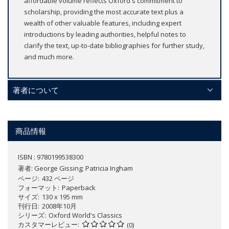
affordable volume reflects Oxford's commitment to
scholarship, providing the most accurate text plus a
wealth of other valuable features, including expert
introductions by leading authorities, helpful notes to
clarify the text, up-to-date bibliographies for further study,
and much more.
著者について
商品情報
ISBN : 9780199538300
著者:
George Gissing; Patricia Ingham
ページ
432 ページ
フォーマット
Paperback
サイズ
130 x 195 mm
刊行日
2008年10月
シリーズ
Oxford World's Classics
カスタマーレビュー
(0)