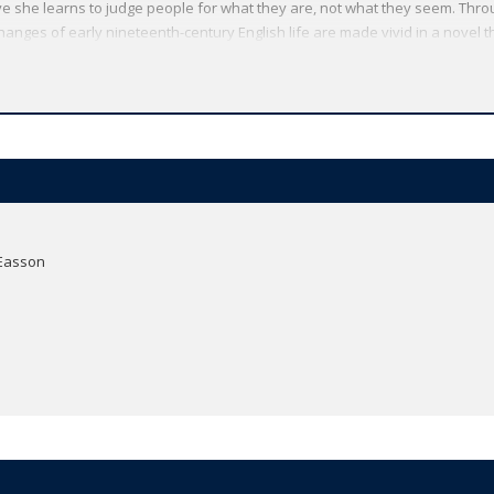
ove she learns to judge people for what they are, not what they seem. Thr
hanges of early nineteenth-century English life are made vivid in a novel th
irst to be based in the original Cornhill Magazine serialization of 1864-6, dr
te text so far available. *ABOUT THE SERIES: For over 100 years Oxford Wo
 the globe. Each affordable volume reflects Oxford's commitment to schol
tures, including expert introductions by leading authorities, helpful notes t
much more.
 Easson