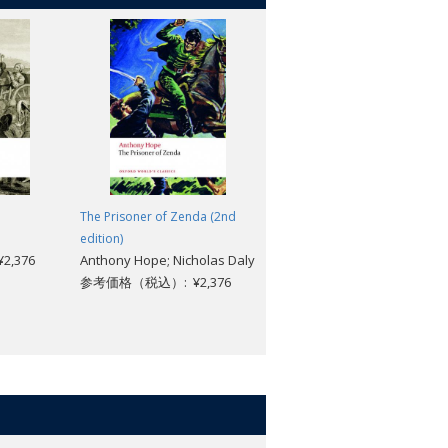
The Prisoner of Zenda (2nd
Sense and Sensibility (3rd
edition)
edition)
,376
Anthony Hope; Nicholas Daly
Jane Austen; John Mullan
参考価格（税込）: ¥2,376
参考価格（税込）: ¥1,584