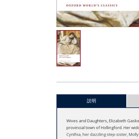
説明
Wives and Daughters, Elizabeth Gaskell
provincial town of Hollingford. Her wid
Cynthia, her dazzling step-sister, Moll