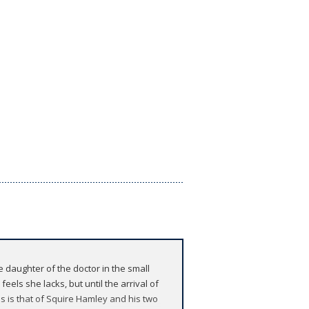
 daughter of the doctor in the small
els she lacks, but until the arrival of
ns is that of Squire Hamley and his two