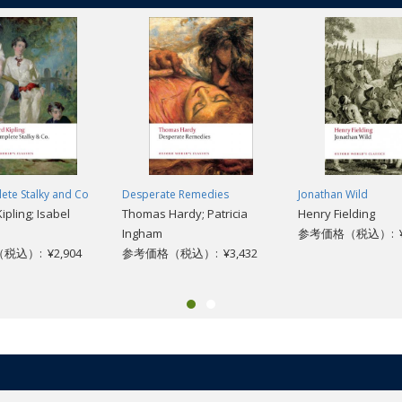
ete Stalky and Co
Desperate Remedies
Jonathan Wild
pling; Isabel
Thomas Hardy; Patricia
Henry Fielding
Ingham
参考価格（税込）: ¥2
込）: ¥2,904
参考価格（税込）: ¥3,432