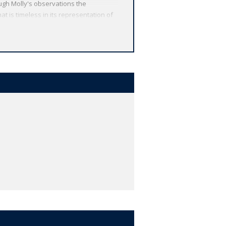
ough Molly's observations the
at is timeless in its representation of
aws on a full collation of the
rld's Classics has made available the
arship, providing the most accurate
o clarify the text, up-to-date