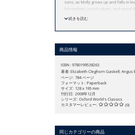
sons; as Molly grows up and falls in l
hierarchies, social values, and social c
human relationships. This edition, the f
続きを読む
manuscript to present the most accura
widest range of literature from around
text plus a wealth of other valuable fea
bibliographies for further study, and 
商品情報
ISBN : 9780199538263
著者:
Elizabeth Cleghorn Gaskell; Angus
ページ
784 ページ
フォーマット
Paperback
サイズ
128 x 195 mm
刊行日
2008年12月
シリーズ
Oxford World's Classics
カスタマーレビュー
(0)
同じカテゴリーの商品