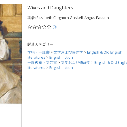
Wives and Daughters
著者:
Elizabeth Cleghorn Gaskell; Angus Easson
(0)
関連カテゴリー
学術・一般書
>
文学および修辞学
>
English & Old English
literatures
>
English fiction
一般教養・文芸書
>
文学および修辞学
>
English & Old Engli
literatures
>
English fiction