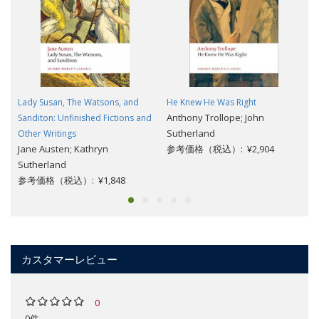
Lady Susan, The Watsons, and
He Knew He Was Right
Anthony Trollope; John
Sanditon: Unfinished Fictions and
Sutherland
Other Writings
Jane Austen; Kathryn
参考価格（税込）: ¥2,904
Sutherland
参考価格（税込）: ¥1,848
カスタマーレビュー
0
0件