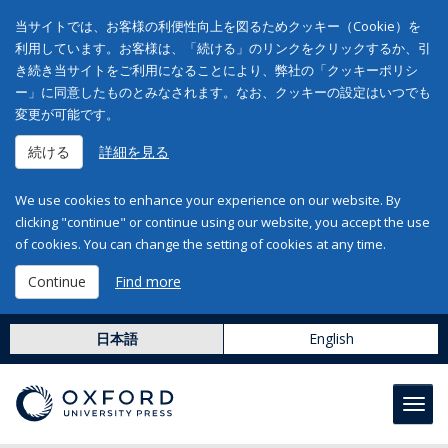
当サイトでは、お客様の利便性向上を図るためクッキー（Cookie）を
利用しています。お客様は、「続ける」のリンクをクリックするか、引
き続き当サイトをご利用になることにより、弊社の「クッキーポリシ
ー」に同意したものとみなされます。なお、クッキーの設定はいつでも
変更が可能です。
続ける
詳細を見る
We use cookies to enhance your experience on our website. By
clicking "continue" or continue using our website, you accept the use
of cookies. You can change the setting of cookies at any time.
Continue
Find more
日本語
English
Toggl
navig