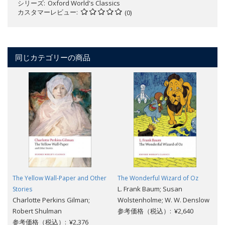
シリーズ
Oxford World's Classics
カスタマーレビュー
(0)
同じカテゴリーの商品
The Yellow Wall-Paper and Other
The Wonderful Wizard of Oz
L. Frank Baum; Susan
Stories
Charlotte Perkins Gilman;
Wolstenholme; W. W. Denslow
Robert Shulman
参考価格（税込）: ¥2,640
参考価格（税込）: ¥2,376