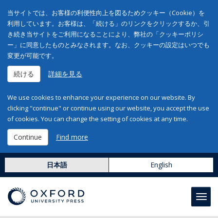
当サイトでは、お客様の利便性向上を図るためクッキー（Cookie）を
利用しています。お客様は、「続ける」のリンクをクリックするか、引
き続き当サイトをご利用になることにより、弊社の「クッキーポリシ
ー」に同意したものとみなされます。なお、クッキーの設定はいつでも
変更が可能です。
続ける
詳細を見る
We use cookies to enhance your experience on our website. By
clicking "continue" or continue using our website, you accept the use
of cookies. You can change the setting of cookies at any time.
Continue
Find more
日本語
English
Toggl
navig