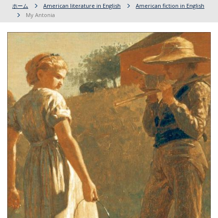
ホーム
American literature in English
American fiction in English
My Antonia