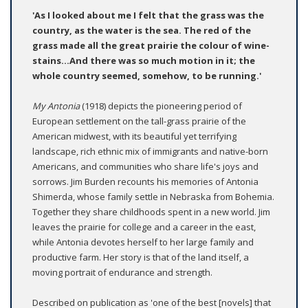
'As I looked about me I felt that the grass was the
country, as the water is the sea. The red of the
grass made all the great prairie the colour of wine-
stains...And there was so much motion in it; the
whole country seemed, somehow, to be running.'
My Antonia
(1918) depicts the pioneering period of
European settlement on the tall-grass prairie of the
American midwest, with its beautiful yet terrifying
landscape, rich ethnic mix of immigrants and native-born
Americans, and communities who share life's joys and
sorrows. Jim Burden recounts his memories of Antonia
Shimerda, whose family settle in Nebraska from Bohemia.
Together they share childhoods spent in a new world. Jim
leaves the prairie for college and a career in the east,
while Antonia devotes herself to her large family and
productive farm. Her story is that of the land itself, a
moving portrait of endurance and strength.
Described on publication as 'one of the best [novels] that