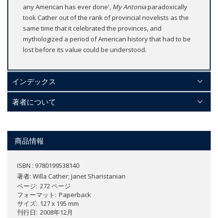
any American has ever done',
My Antonia
paradoxically
took Cather out of the rank of provincial novelists as the
same time that it celebrated the provinces, and
mythologized a period of American history that had to be
lost before its value could be understood.
インデックス
著者について
商品情報
ISBN : 9780199538140
著者:
Willa Cather; Janet Sharistanian
ページ
272 ページ
フォーマット
Paperback
サイズ
127 x 195 mm
刊行日
2008年12月