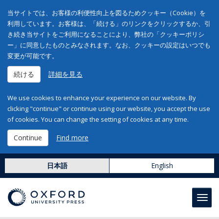
当サイトでは、お客様の利便性向上を図るためクッキー（Cookie）を
利用しています。お客様は、「続ける」のリンクをクリックするか、引
き続き当サイトをご利用になることにより、弊社の「クッキーポリシ
ー」に同意したものとみなされます。なお、クッキーの設定はいつでも
変更が可能です。
続ける
詳細を見る
We use cookies to enhance your experience on our website. By
clicking "continue" or continue using our website, you accept the use
of cookies. You can change the setting of cookies at any time.
Continue
Find more
日本語
English
Toggl
navig