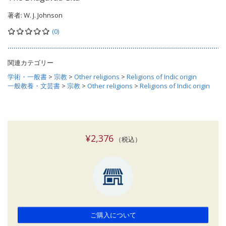
著者:
W. J. Johnson
(0)
関連カテゴリー
学術・一般書
>
宗教
>
Other religions
>
Religions of Indic origin
一般教養・文芸書
>
宗教
>
Other religions
>
Religions of Indic origin
¥2,376
（税込）
ご購入について