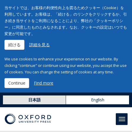
当サイトでは、お客様の利便性向上を図るためクッキー（Cookie）を
利用しています。お客様は、「続ける」のリンクをクリックするか、引
き続き当サイトをご利用になることにより、弊社の「クッキーポリシ
ー」に同意したものとみなされます。なお、クッキーの設定はいつでも
変更が可能です。
続ける
詳細を見る
We use cookies to enhance your experience on our website. By
clicking "continue" or continue using our website, you accept the use
of cookies. You can change the setting of cookies at any time.
Continue
Find more
日本語
English
Toggl
navig