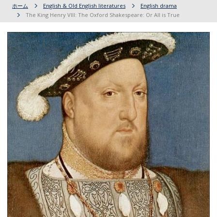
ホーム
English & Old English literatures
English drama
The King Henry VIII: The Oxford Shakespeare: Or All is True