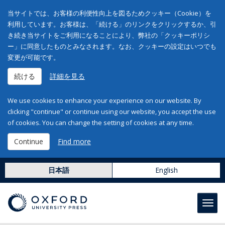
当サイトでは、お客様の利便性向上を図るためクッキー（Cookie）を
利用しています。お客様は、「続ける」のリンクをクリックするか、引
き続き当サイトをご利用になることにより、弊社の「クッキーポリシ
ー」に同意したものとみなされます。なお、クッキーの設定はいつでも
変更が可能です。
続ける
詳細を見る
We use cookies to enhance your experience on our website. By
clicking "continue" or continue using our website, you accept the use
of cookies. You can change the setting of cookies at any time.
Continue
Find more
日本語
English
Toggl
navig