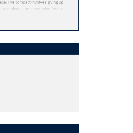
ace. The compact involves giving up
lso analyses the subversive forces -
 the state of war. This new edition
tionally thorough and useful annotation,
 from around the globe. Each
 other valuable features, including
r study, and much more.