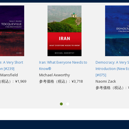
e: A Very Short
Iran: What Everyone Needs to
Democracy: A Very S
on [#239]
Know®
Introduction (New Ed
 Mansfield
Michael Axworthy
[#075]
込）: ¥1,969
参考価格（税込）: ¥3,718
Naomi Zack
参考価格（税込）: ¥1