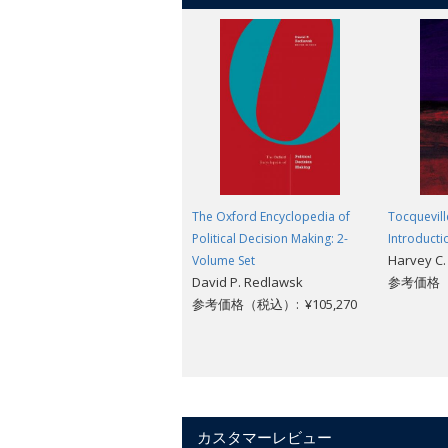
The Oxford Encyclopedia of
Tocquevill
Political Decision Making: 2-
Introducti
Harvey C.
Volume Set
David P. Redlawsk
参考価格（税
参考価格（税込）: ¥105,270
カスタマーレビュー