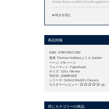
shows that a conflict of each against
some of our natural freedom to a sover
religion, ambition, private conscience -
続きを読む
reproduces the first printed text, reta
an introduction that guides the reader
ABOUT THE SERIES: For over 100 years 
affordable volume reflects Oxford's co
商品情報
expert introductions by leading authori
ISBN : 9780199537280
著者:
Thomas Hobbes; J. C. A. Gaskin
ページ
576 ページ
フォーマット
Paperback
サイズ
129 x 196 mm
刊行日
2008年09月
シリーズ
Oxford World's Classics
カスタマーレビュー
(0)
同じカテゴリーの商品