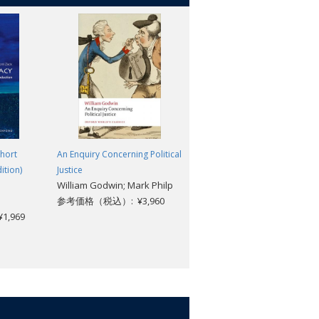
hort
An Enquiry Concerning Political
Secession and State Creation:
ition)
Justice
What Everyone Needs to
William Godwin; Mark Philp
Know®
参考価格（税込）: ¥3,960
James Ker-Lindsay; Mikulas
,969
Fabry
参考価格（税込）: ¥3,718