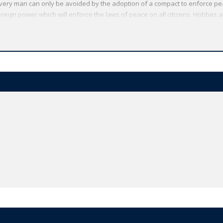
 every man can only be avoided by the adoption of a compact to enforce pe
eign power which will enforce the laws of peace on all citizens. Hobbes a
 that threaten to destroy the body politic, Leviathan itself, and return us to
ining the original punctuation but modernizing the spelling. It offers excep
 through the complexities of Hobbes's arguments, and a substantial index.
Oxford World's Classics has made available the widest range of literature
mmitment to scholarship, providing the most accurate text plus a wealth of
ties, helpful notes to clarify the text, up-to-date bibliographies for furthe