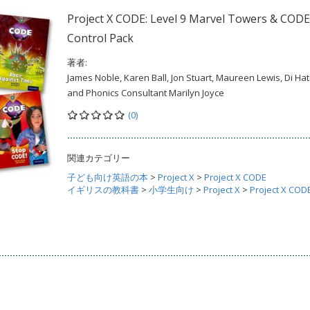
Project X CODE: Level 9 Marvel Towers & CODE
Control Pack
著者:
James Noble, Karen Ball, Jon Stuart, Maureen Lewis, Di Hat
and Phonics Consultant Marilyn Joyce
(0)
関連カテゴリー
子ども向け英語の本
>
Project X
>
Project X CODE
イギリスの教科書
>
小学生向け
>
Project X
>
Project X COD