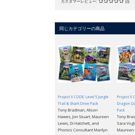
カスタマーレビュー
(0)
同じカテゴリーの商品
Project X CODE: Level 5 Jungle
Project X 
Trail & Shark Drive Pack
Dragon Qu
Tony Bradman, Alison
Pack
Hawes, Jon Stuart, Maureen
Tony Brad
Lewis, Di Hatchett, and
Sara Vogle
Phonics Consultant Marilyn
Maureen L