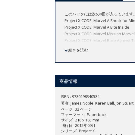
このパックには次の8冊が入っています
Project X CODE: Marvel A Shock for Min
Project X CODE: Marvel A Bite Inside
Project X CODE: Marvel Mission Marvel
Project X CODE: Marvel Race Against T
Project X CODE: Control CODEs Count
続きを読む
Project X CODE: Control The Last Bite
Project X CODE: Control Eye to Eye
Project X CODE: Control Stop CODE!
商品情報
ISBN : 9780198340584
著者:
James Noble, Karen Ball, Jon Stuart
ページ
32 ページ
フォーマット
Paperback
サイズ
216 x 165 mm
刊行日
2012年09月
シリーズ
Project X