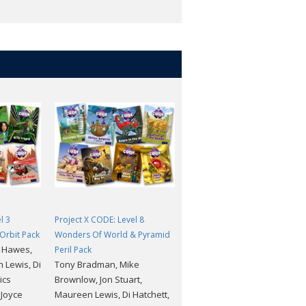
l 3
Project X CODE: Level 8
Project X CODE: Level 6
 Orbit Pack
Wonders Of World & Pyramid
Fiendish Falls & Big Freeze
n Hawes,
Peril Pack
Pack
 Lewis, Di
Tony Bradman, Mike
Jan Burchett, Sara Vogler,
ics
Brownlow, Jon Stuart,
Janice Pimm, Jon Stuart,
 Joyce
Maureen Lewis, Di Hatchett,
Maureen Lewis, Di Hatchett,