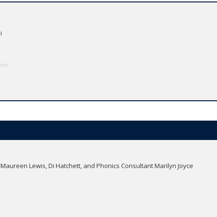
。
i
ime
down
, Maureen Lewis, Di Hatchett, and Phonics Consultant Marilyn Joyce