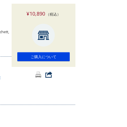
索
¥10,890
（税込）
chett,
ご購入について
E