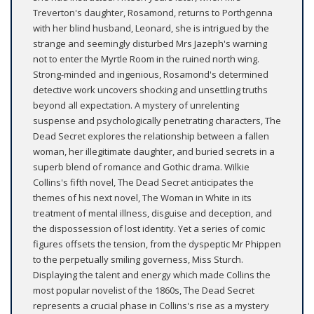
Treverton's daughter, Rosamond, returns to Porthgenna
with her blind husband, Leonard, she is intrigued by the
strange and seemingly disturbed Mrs Jazeph's warning
not to enter the Myrtle Room in the ruined north wing.
Strong-minded and ingenious, Rosamond's determined
detective work uncovers shocking and unsettling truths
beyond all expectation. A mystery of unrelenting
suspense and psychologically penetrating characters, The
Dead Secret explores the relationship between a fallen
woman, her illegitimate daughter, and buried secrets in a
superb blend of romance and Gothic drama. Wilkie
Collins's fifth novel, The Dead Secret anticipates the
themes of his next novel, The Woman in White in its
treatment of mental illness, disguise and deception, and
the dispossession of lost identity. Yet a series of comic
figures offsets the tension, from the dyspeptic Mr Phippen
to the perpetually smiling governess, Miss Sturch.
Displaying the talent and energy which made Collins the
most popular novelist of the 1860s, The Dead Secret
represents a crucial phase in Collins's rise as a mystery