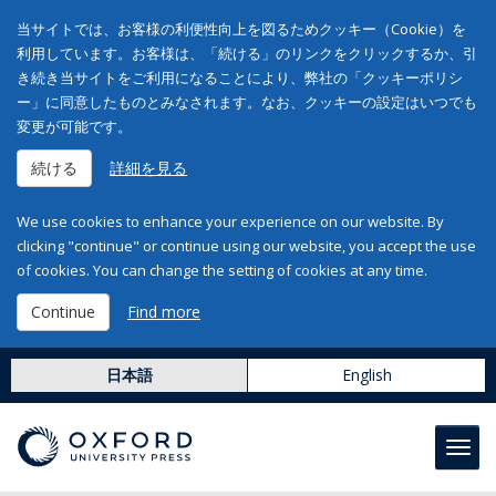
当サイトでは、お客様の利便性向上を図るためクッキー（Cookie）を
利用しています。お客様は、「続ける」のリンクをクリックするか、引
き続き当サイトをご利用になることにより、弊社の「クッキーポリシ
ー」に同意したものとみなされます。なお、クッキーの設定はいつでも
変更が可能です。
続ける
詳細を見る
We use cookies to enhance your experience on our website. By
clicking "continue" or continue using our website, you accept the use
of cookies. You can change the setting of cookies at any time.
Continue
Find more
日本語
English
Toggl
navig