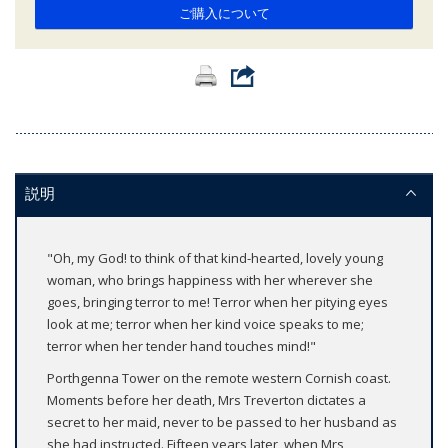
ご購入について
説明
"Oh, my God! to think of that kind-hearted, lovely young
woman, who brings happiness with her wherever she
goes, bringing terror to me! Terror when her pitying eyes
look at me; terror when her kind voice speaks to me;
terror when her tender hand touches mind!"
Porthgenna Tower on the remote western Cornish coast.
Moments before her death, Mrs Treverton dictates a
secret to her maid, never to be passed to her husband as
she had instructed. Fifteen years later, when Mrs