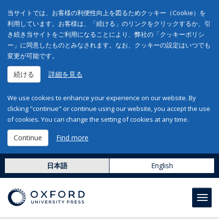
当サイトでは、お客様の利便性向上を図るためクッキー（Cookie）を
利用しています。お客様は、「続ける」のリンクをクリックするか、引
き続き当サイトをご利用になることにより、弊社の「クッキーポリシ
ー」に同意したものとみなされます。なお、クッキーの設定はいつでも
変更が可能です。
続ける
詳細を見る
We use cookies to enhance your experience on our website. By
clicking "continue" or continue using our website, you accept the use
of cookies. You can change the setting of cookies at any time.
Continue
Find more
日本語
English
Toggl
navig